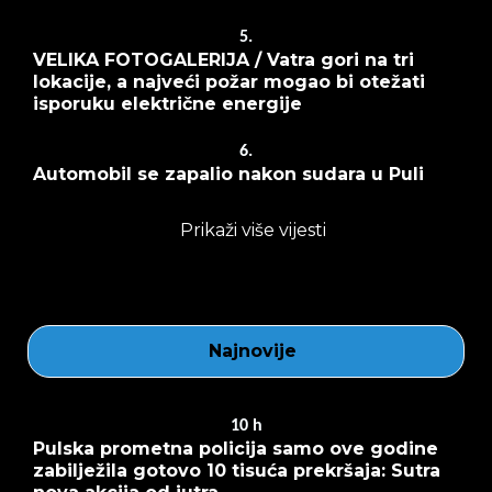
5.
VELIKA FOTOGALERIJA / Vatra gori na tri
lokacije, a najveći požar mogao bi otežati
isporuku električne energije
6.
Automobil se zapalio nakon sudara u Puli
Prikaži više vijesti
Najnovije
10
h
Pulska prometna policija samo ove godine
zabilježila gotovo 10 tisuća prekršaja: Sutra