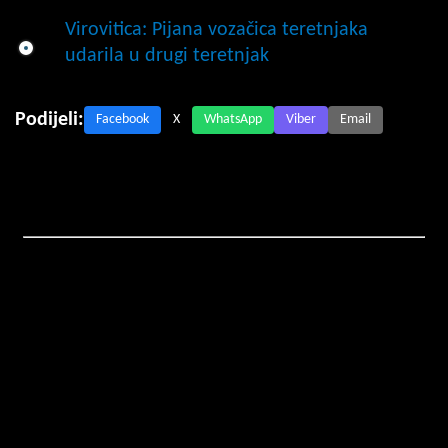
Virovitica: Pijana vozačica teretnjaka
udarila u drugi teretnjak
Podijeli:
Facebook
X
WhatsApp
Viber
Email