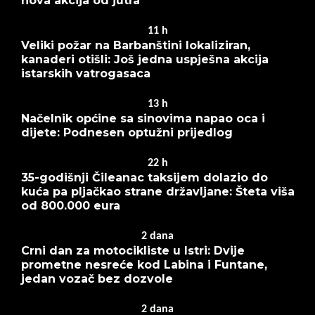
nova akcija od jutra
11
h
Veliki požar na Barbanštini lokaliziran,
kanaderi otišli: Još jedna uspješna akcija
istarskih vatrogasaca
13
h
Načelnik općine sa sinovima napao oca i
dijete: Podnesen optužni prijedlog
22
h
35-godišnji Čileanac taksijem dolazio do
kuća pa pljačkao strane državljane: Šteta viša
od 800.000 eura
2
dana
Crni dan za motocikliste u Istri: Dvije
prometne nesreće kod Labina i Funtane,
jedan vozač bez dozvole
2
dana