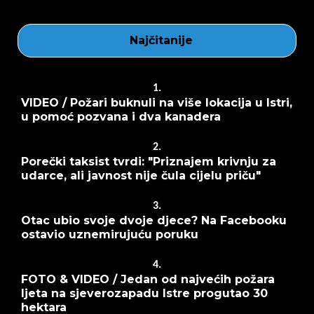
Najčitanije
1.
VIDEO / Požari buknuli na više lokacija u Istri,
u pomoć pozvana i dva kanadera
2.
Porečki taksist tvrdi: "Priznajem krivnju za
udarce, ali javnost nije čula cijelu priču"
3.
Otac ubio svoje dvoje djece? Na Facebooku
ostavio uznemirujuću poruku
4.
FOTO & VIDEO / Jedan od najvećih požara
ljeta na sjeverozapadu Istre progutao 30
hektara