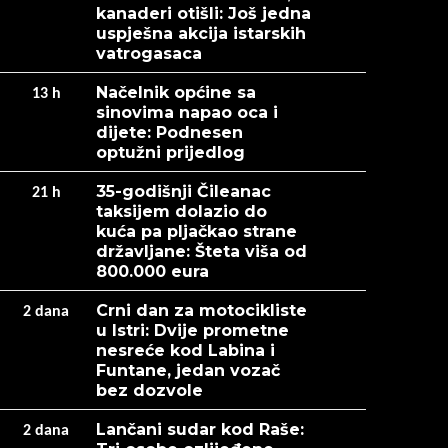
kanaderi otišli: Još jedna
uspješna akcija istarskih
vatrogasaca
Načelnik općine sa
13
h
sinovima napao oca i
dijete: Podnesen
optužni prijedlog
35-godišnji Čileanac
21
h
taksijem dolazio do
kuća pa pljačkao strane
državljane: Šteta viša od
800.000 eura
Crni dan za motocikliste
2
dana
u Istri: Dvije prometne
nesreće kod Labina i
Funtane, jedan vozač
bez dozvole
Lančani sudar kod Raše:
2
dana