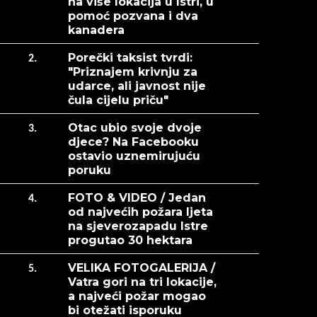
na više lokacija u Istri, u
pomoć pozvana i dva
kanadera
Porečki taksist tvrdi:
2.
"Priznajem krivnju za
udarce, ali javnost nije
čula cijelu priču"
Otac ubio svoje dvoje
3.
djece? Na Facebooku
ostavio uznemirujuću
poruku
FOTO & VIDEO / Jedan
4.
od najvećih požara ljeta
na sjeverozapadu Istre
progutao 30 hektara
VELIKA FOTOGALERIJA /
5.
Vatra gori na tri lokacije,
a najveći požar mogao
bi otežati isporuku