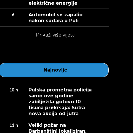
električne energije
Automobil se zapalio
6.
nakon sudara u Puli
Prikaži više vijesti
Najnovije
Pulska prometna policija
10
h
samo ove godine
zabilježila gotovo 10
tisuća prekršaja: Sutra
nova akcija od jutra
Veliki požar na
11
h
Barbanštini lokaliziran,