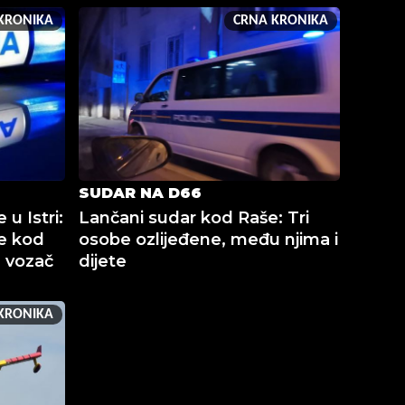
KRONIKA
CRNA KRONIKA
SUDAR NA D66
 u Istri:
Lančani sudar kod Raše: Tri
e kod
osobe ozlijeđene, među njima i
n vozač
dijete
KRONIKA