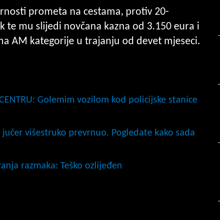
urnosti prometa na cestama, protiv 20-
k te mu slijedi novčana kazna od 3.150 eura i
ma AM kategorije u trajanju od devet mjeseci.
NTRU: Golemim vozilom kod policijske stanice
e jučer višestruko prevrnuo. Pogledate kako sada
žanja razmaka: Teško ozlijeđen