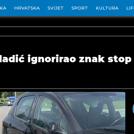
IKA
HRVATSKA
SVIJET
SPORT
KULTURA
LI
ladić ignorirao znak stop