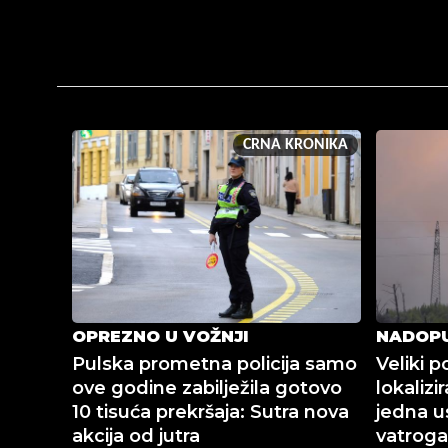
CRNA KRONIKA
OPREZNO U VOŽNJI
NADOP
Pulska prometna policija samo
Veliki p
ove godine zabilježila gotovo
lokalizi
10 tisuća prekršaja: Sutra nova
jedna us
akcija od jutra
vatrog