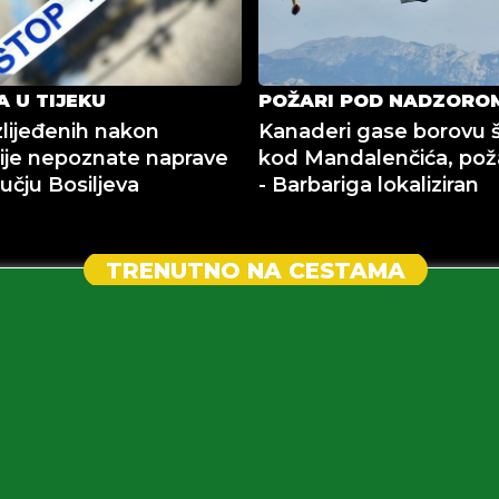
A U TIJEKU
POŽARI POD NADZORO
zlijeđenih nakon
Kanaderi gase borovu
ije nepoznate naprave
kod Mandalenčića, pož
učju Bosiljeva
- Barbariga lokaliziran
TRENUTNO NA CESTAMA