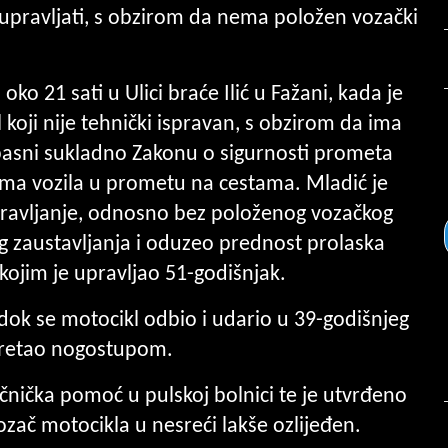
 upravljati, s obzirom da nema položen vozački
ko 21 sati u Ulici braće Ilić u Fažani, kada je
 koji nije tehnički ispravan, s obzirom da ima
opasni sukladno Zakonu o sigurnosti prometa
tima vozila u prometu na cestama. Mladić je
upravljanje, odnosno bez položenog vozačkog
g zaustavljanja i oduzeo prednost prolaska
kojim je upravljao 51-godišnjak.
 dok se motocikl odbio i udario u 39-godišnjeg
 kretao nogostupom.
ečnička pomoć u pulskoj bolnici te je utvrđeno
ozač motocikla u nesreći lakše ozlijeđen.