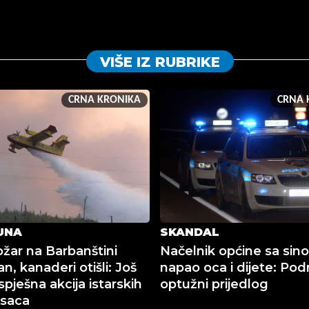
VIŠE IZ RUBRIKE
CRNA KRONIKA
CRNA 
UNA
SKANDAL
ožar na Barbanštini
Načelnik općine sa sin
ran, kanaderi otišli: Još
napao oca i dijete: Po
pješna akcija istarskih
optužni prijedlog
asaca