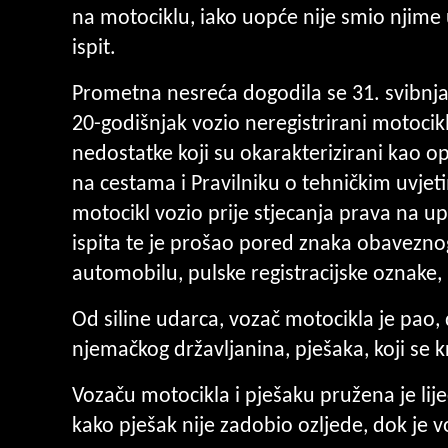
na motociklu, iako uopće nije smio njime
ispit.
Prometna nesreća dogodila se 31. svibnja o
20-godišnjak vozio neregistrirani motocikl
nedostatke koji su okarakterizirani kao 
na cestama i Pravilniku o tehničkim uvje
motocikl vozio prije stjecanja prava na 
ispita te je prošao pored znaka obavezno
automobilu, pulske registracijske oznake, 
Od siline udarca, vozač motocikla je pao,
njemačkog državljanina, pješaka, koji se
Vozaču motocikla i pješaku pružena je lij
kako pješak nije zadobio ozljede, dok je v