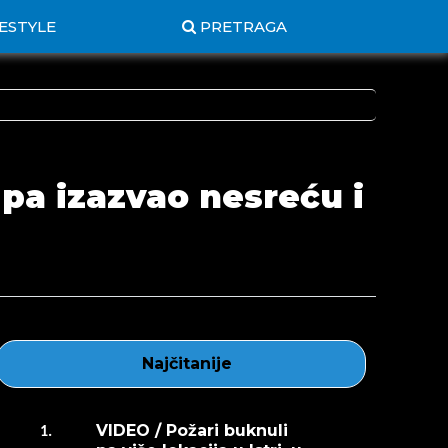
FESTYLE
PRETRAGA
 pa izazvao nesreću i
Najčitanije
VIDEO / Požari buknuli
1.