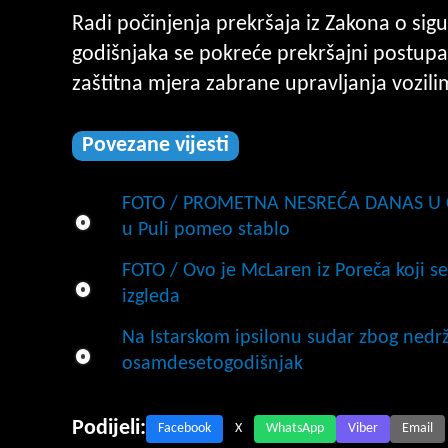
Radi počinjenja prekršaja iz Zakona o sig
godišnjaka se pokreće prekršajni postupa
zaštitna mjera zabrane upravljanja vozili
Povezane vijesti
FOTO / PROMETNA NESREĆA DANAS U CE
u Puli pomeo stablo
FOTO / Ovo je McLaren iz Poreča koji s
izgleda
Na Istarskom ipsilonu sudar zbog nedr
osamdesetogodišnjak
Podijeli:
Facebook
X
WhatsApp
Viber
Email