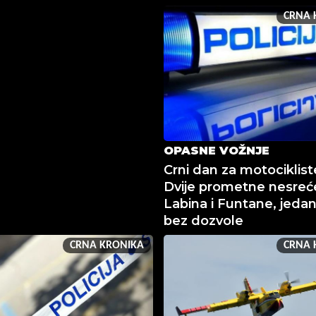
CRNA 
OPASNE VOŽNJE
Crni dan za motocikliste
Dvije prometne nesreć
Labina i Funtane, jeda
bez dozvole
CRNA KRONIKA
CRNA 