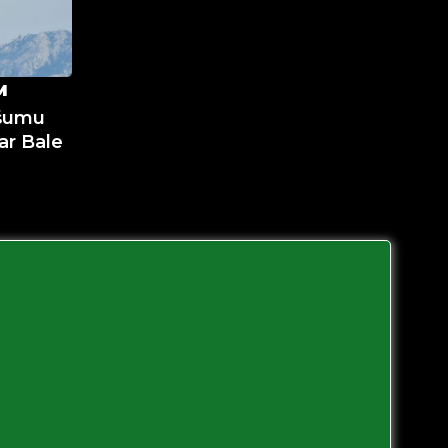
M
 šumu
ar Bale