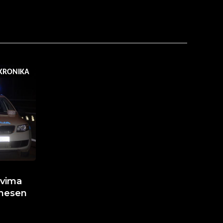
KRONIKA
ovima
dnesen