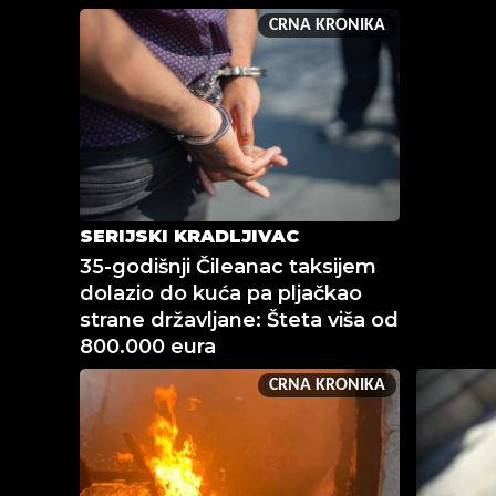
CRNA KRONIKA
SERIJSKI KRADLJIVAC
35-godišnji Čileanac taksijem
dolazio do kuća pa pljačkao
strane državljane: Šteta viša od
800.000 eura
CRNA KRONIKA