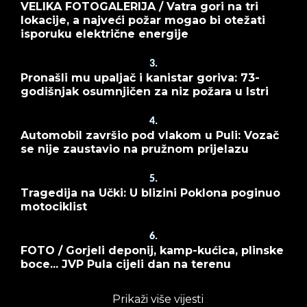
VELIKA FOTOGALERIJA / Vatra gori na tri
lokacije, a najveći požar mogao bi otežati
isporuku električne energije
3.
Pronašli mu upaljač i kanistar goriva: 73-
godišnjak osumnjičen za niz požara u Istri
4.
Automobil završio pod vlakom u Puli: Vozač
se nije zaustavio na pružnom prijelazu
5.
Tragedija na Učki: U blizini Poklona poginuo
motociklist
6.
FOTO / Gorjeli deponij, kamp-kućica, plinske
boce... JVP Pula cijeli dan na terenu
Prikaži više vijesti