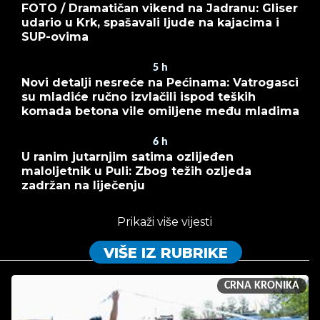
FOTO / Dramatičan vikend na Jadranu: Gliser
udario u Krk, spašavali ljude na kajacima i
SUP-ovima
5
h
Novi detalji nesreće na Pećinama: Vatrogasci
su mladiće ručno izvlačili ispod teških
komada betona vile omiljene među mladima
6
h
U ranim jutarnjim satima ozlijeđen
maloljetnik u Puli: Zbog težih ozljeda
zadržan na liječenju
Prikaži više vijesti
VIŠE IZ RUBRIKE
CRNA KRONIKA