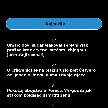
Najnovije
1
h
Umalo novi sudar vlakova! Teretni vlak
prošao kroz crveno, srećom izbjegnut
jučerašnji scenarij
2
h
U Crikvenici se na plaži srušio bor: Četvero
ozlijeđenih, među njima i dvoje djece
3
h
Pokušaj ubojstva u Poreču: 74-godišnjak
štakom pokušao usmrtiti ženu
4
h