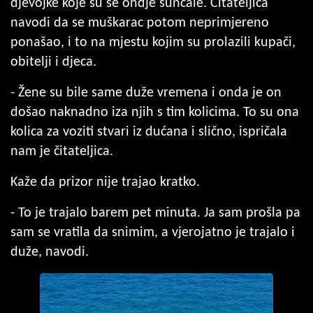
djevojke koje su se ondje sunčale. Čitateljica
navodi da se muškarac potom neprimjereno
ponašao, i to na mjestu kojim su prolazili kupači,
obitelji i djeca.
- Žene su bile same duže vremena i onda je on
došao naknadno iza njih s tim kolicima. To su ona
kolica za voziti stvari iz dućana i slično, ispričala
nam je čitateljica.
Kaže da prizor nije trajao kratko.
- To je trajalo barem pet minuta. Ja sam prošla pa
sam se vratila da snimim, a vjerojatno je trajalo i
duže, navodi.