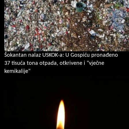
Šokantan nalaz USKOK-a: U Gospiću pronađeno
37 tisuća tona otpada, otkrivene i "vječne
kemikalije"