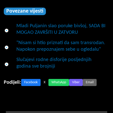
Povezane vijesti
Mladi Puljanin slao poruke bivšoj, SADA BI
MOGAO ZAVRŠITI U ZATVORU
"Nisam si htio priznati da sam transrodan.
Napokon prepoznajem sebe u ogledalu"
Slučajevi rodne disforije posljednjih
godina sve brojniji
Podijeli:
Facebook
X
WhatsApp
Viber
Email