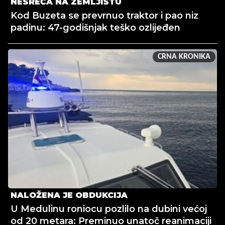
NESREĆA NA ZEMLJIŠTU
Kod Buzeta se prevrnuo traktor i pao niz
padinu: 47-godišnjak teško ozlijeđen
CRNA KRONIKA
NALOŽENA JE OBDUKCIJA
U Medulinu roniocu pozlilo na dubini većoj
od 20 metara: Preminuo unatoč reanimaciji