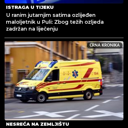
ISTRAGA U TIJEKU
U ranim jutarnjim satima ozlijeđen
maloljetnik u Puli: Zbog težih ozljeda
zadržan na liječenju
CRNA KRONIKA
NESREĆA NA ZEMLJIŠTU