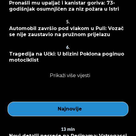
Pronašli mu upaljač i kanistar goriva: 73-
godišnjak osumnjičen za niz požara u Istri
5.
Automobil završio pod vlakom u Puli: Vozač
se nije zaustavio na pružnom prijelazu
6.
Tragedija na Učki: U blizini Poklona poginuo
motociklist
Prikaži više vijesti
Najnovije
13
min
Novi detalji nesreće na Pećinama: Vatrogasci