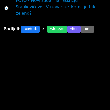
FOTO / Novi sudar na raskrižju
Stankovićeve i Vukovarske. Kome je bilo
zeleno?
Podijeli:
Facebook
X
WhatsApp
Viber
Email