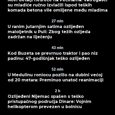
su mladiće ručno izvlačili ispod teških
komada betona vile omiljene među mladima
27
min
U ranim jutarnjim satima ozlijeđen
maloljetnik u Puli: Zbog težih ozljeda
zadržan na liječenju
43
min
Kod Buzeta se prevrnuo traktor i pao niz
padinu: 47-godišnjak teško ozlijeđen
52
min
U Medulinu roniocu pozlilo na dubini većoj
od 20 metara: Preminuo unatoč reanimaciji
2
h
Ozlijeđeni Nijemac spašen s teško
pristupačnog područja Dinare: Vojnim
helikopterom prevezen u bolnicu