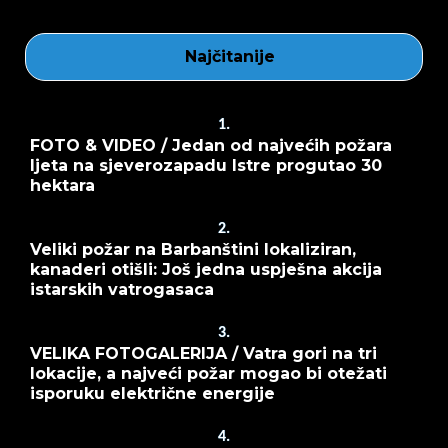
Najčitanije
1.
FOTO & VIDEO / Jedan od najvećih požara
ljeta na sjeverozapadu Istre progutao 30
hektara
2.
Veliki požar na Barbanštini lokaliziran,
kanaderi otišli: Još jedna uspješna akcija
istarskih vatrogasaca
3.
VELIKA FOTOGALERIJA / Vatra gori na tri
lokacije, a najveći požar mogao bi otežati
isporuku električne energije
4.