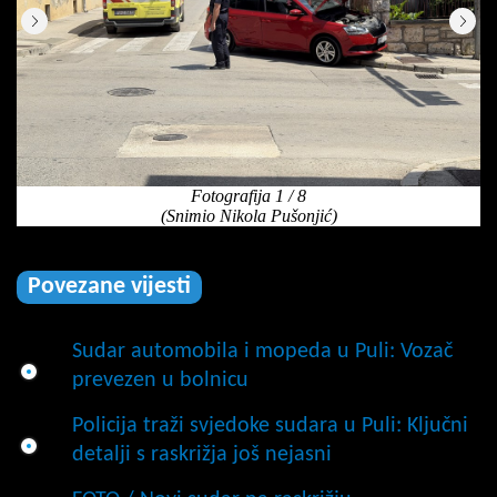
Povezane vijesti
Sudar automobila i mopeda u Puli: Vozač
prevezen u bolnicu
Policija traži svjedoke sudara u Puli: Ključni
detalji s raskrižja još nejasni