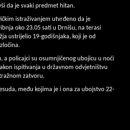
ši da je svaki predmet hitan.
lističkim istraživanjem utvrđeno da je
bnja oko 23.05 sati u Drnišu, na terasi
a ustrijelio 19-godišnjaka, koji je od
zločina.
u, a policajci su osumnjičenog ubojicu u noći
 Nakon ispitivanja u državnom odvjetništvu
istražnom zatvoru.
esuda, među kojima je i ona za ubojstvo 22-