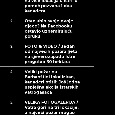
na više lokacija u Istri, u
pomoć pozvana i dva
kanadera
Otac ubio svoje dvoje
2.
djece? Na Facebooku
ostavio uznemirujuću
poruku
FOTO & VIDEO / Jedan
3.
od najvećih požara ljeta
na sjeverozapadu Istre
progutao 30 hektara
Veliki požar na
4.
Barbanštini lokaliziran,
kanaderi otišli: Još jedna
uspješna akcija istarskih
vatrogasaca
VELIKA FOTOGALERIJA /
5.
Vatra gori na tri lokacije,
a najveći požar mogao