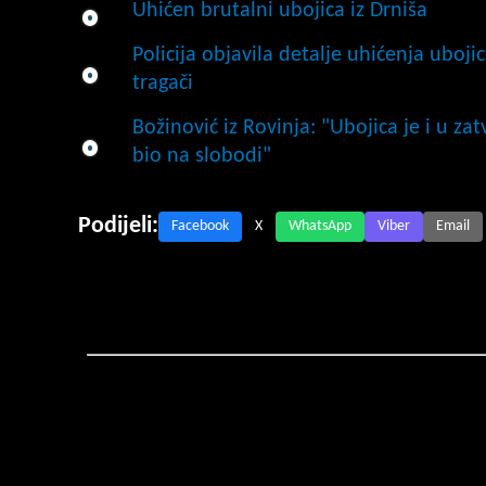
Uhićen brutalni ubojica iz Drniša
Policija objavila detalje uhićenja ubojic
tragači
Božinović iz Rovinja: "Ubojica je i u za
bio na slobodi"
Podijeli:
Facebook
X
WhatsApp
Viber
Email