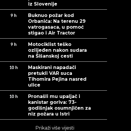
iz Slovenije
Buknuo požar kod
9
h
Orbanića: Na terenu 29
vatrogasaca, u pomoć
stigao i Air Tractor
Motociklist teško
9
h
ozlijeđen nakon sudara
na Šišanskoj cesti
Maskirani napadači
10
h
pretukli VAR suca
Tihomira Pejina nasred
ulice
Pronašli mu upaljač i
10
h
kanistar goriva: 73-
godišnjak osumnjičen za
niz požara u Istri
Prikaži više vijesti