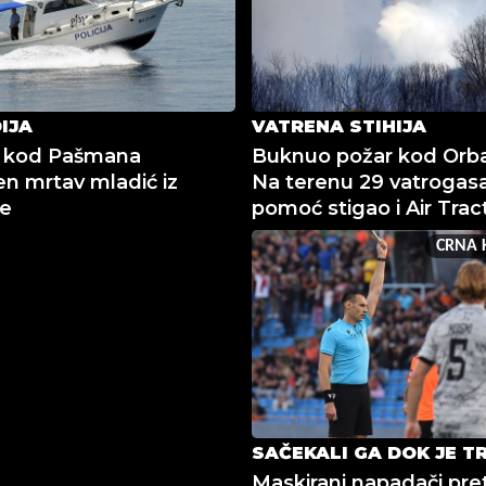
IJA
VATRENA STIHIJA
 kod Pašmana
Buknuo požar kod Orba
n mrtav mladić iz
Na terenu 29 vatrogasa
je
pomoć stigao i Air Trac
CRNA 
SAČEKALI GA DOK JE T
Maskirani napadači pret