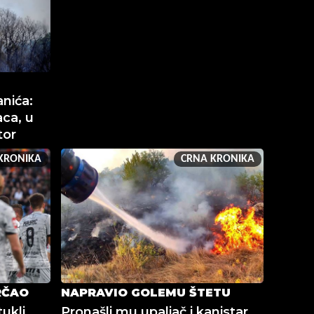
nića:
ca, u
tor
KRONIKA
CRNA KRONIKA
RČAO
NAPRAVIO GOLEMU ŠTETU
ukli
Pronašli mu upaljač i kanistar