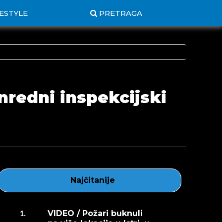
FESTYLE
PRETRAGA
nredni inspekcijski
Najčitanije
VIDEO / Požari buknuli
1.