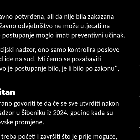
avno potvrđena, ali da nije bila zakazana
ržavno odvjetništvo ne može utjecati na
 postupanje moglo imati preventivni učinak.
cijski nadzor, ono samo kontrolira poslove
d ide na sud. Mi ćemo se pozabaviti
je postupanje bilo, je li bilo po zakonu",
itan
no govoriti te da će se sve utvrditi nakon
nadzor u Šibeniku iz 2024. godine kada su
rovske promjene.
treba početi i završiti što je prije moguće,