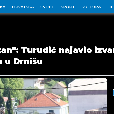
IKA
HRVATSKA
SVIJET
SPORT
KULTURA
LI
an": Turudić najavio izva
 u Drnišu