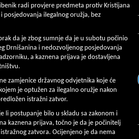
benik radi provjere predmeta protiv Kristijana
 i posjedovanja ilegalnog oružja, bez
utorak da je zbog sumnje da je u subotu počinio
eg Drnišanina i nedozvoljenog posjedovanja
adzorniku, a kaznena prijava je dostavljena
ništvu.
ene zamjenice državnog odvjetnika koje će
u kojem je optužen za ilegalno oružje nakon
predložen istražni zatvor.
je li postupanje bilo u skladu sa zakonom i
a kaznena prijava, točno je da je počinitelj
e istražnog zatvora. Ocijenjeno je da nema