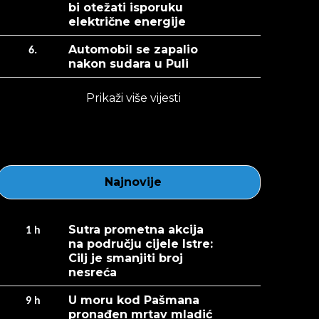
bi otežati isporuku
električne energije
Automobil se zapalio
6.
nakon sudara u Puli
Prikaži više vijesti
Najnovije
Sutra prometna akcija
1
h
na području cijele Istre:
Cilj je smanjiti broj
nesreća
U moru kod Pašmana
9
h
pronađen mrtav mladić