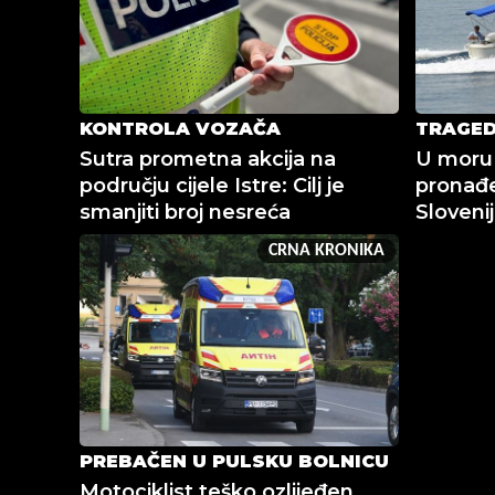
KONTROLA VOZAČA
TRAGED
Sutra prometna akcija na
U moru
području cijele Istre: Cilj je
pronađe
smanjiti broj nesreća
Sloveni
CRNA KRONIKA
PREBAČEN U PULSKU BOLNICU
Motociklist teško ozlijeđen