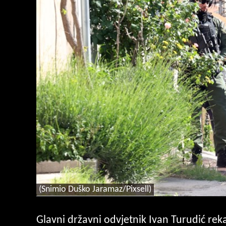
(Snimio Duško Jaramaz/Pixsell)
Glavni državni odvjetnik Ivan Turudić rek