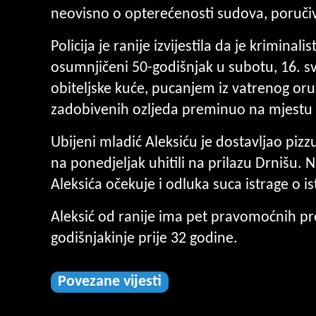
neovisno o opterećenosti sudova, poručiv
Policija je ranije izvijestila da je krimina
osumnjičeni 50-godišnjak u subotu, 16. svi
obiteljske kuće, pucanjem iz vatrenog oružj
zadobivenih ozljeda preminuo na mjestu 
Ubijeni mladić Aleksiću je dostavljao pizz
na ponedjeljak uhitili na prilazu Drnišu.
Aleksića očekuje i odluka suca istrage o 
Aleksić od ranije ima pet pravomoćnih pr
godišnjakinje prije 32 godine.
Povezane vijesti