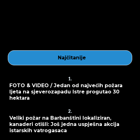
Najčitanije
1.
FOTO & VIDEO / Jedan od najvećih požara
ljeta na sjeverozapadu Istre progutao 30
hektara
2.
Veliki požar na Barbanštini lokaliziran,
kanaderi otišli: Još jedna uspješna akcija
istarskih vatrogasaca