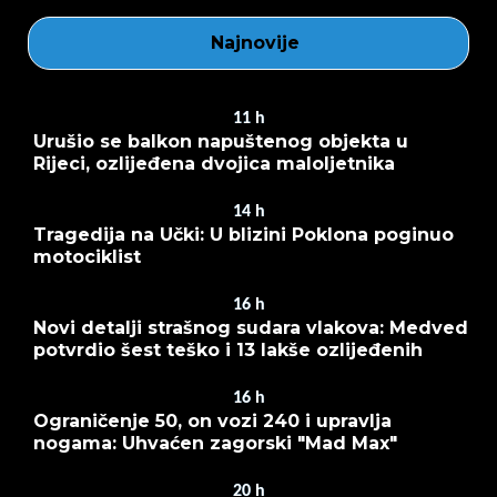
Najnovije
11
h
Urušio se balkon napuštenog objekta u
Rijeci, ozlijeđena dvojica maloljetnika
14
h
Tragedija na Učki: U blizini Poklona poginuo
motociklist
16
h
Novi detalji strašnog sudara vlakova: Medved
potvrdio šest teško i 13 lakše ozlijeđenih
16
h
Ograničenje 50, on vozi 240 i upravlja
nogama: Uhvaćen zagorski "Mad Max"
20
h