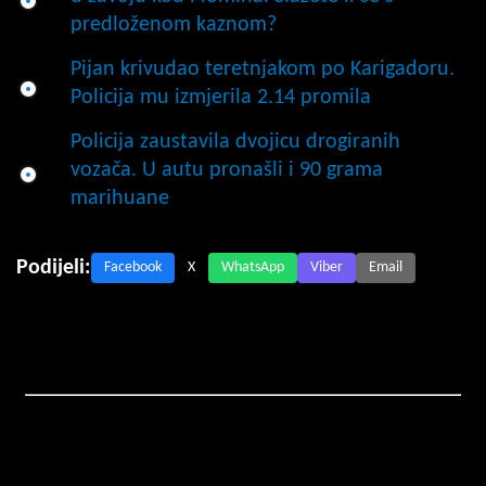
predloženom kaznom?
Pijan krivudao teretnjakom po Karigadoru.
Policija mu izmjerila 2.14 promila
Policija zaustavila dvojicu drogiranih
vozača. U autu pronašli i 90 grama
marihuane
Podijeli:
Facebook
X
WhatsApp
Viber
Email