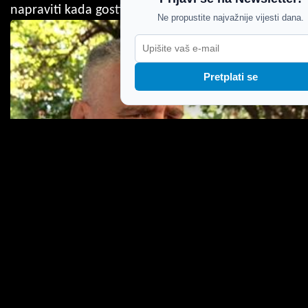
napraviti kada gosti naprave veliku štetu?
Ne propustite najvažnije vijesti dana.
Pretplati se
VIDEO / Bulj na Facebooku objavio snimku na
kojoj uklanja traku koja odvaja građane od
političara