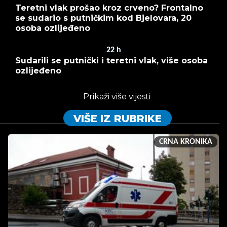
Teretni vlak prošao kroz crveno? Frontalno
se sudario s putničkim kod Bjelovara, 20
osoba ozlijeđeno
22
h
Sudarili se putnički i teretni vlak, više osoba
ozlijeđeno
Prikaži više vijesti
VIŠE IZ RUBRIKE
CRNA KRONIKA