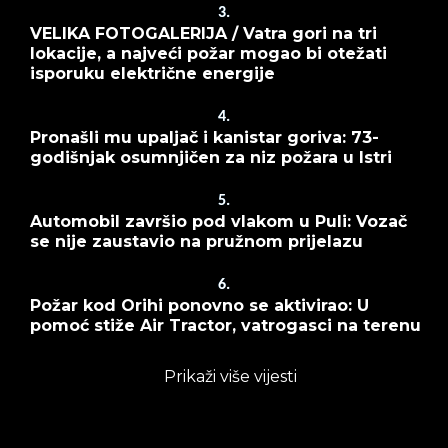
3.
VELIKA FOTOGALERIJA / Vatra gori na tri
lokacije, a najveći požar mogao bi otežati
isporuku električne energije
4.
Pronašli mu upaljač i kanistar goriva: 73-
godišnjak osumnjičen za niz požara u Istri
5.
Automobil završio pod vlakom u Puli: Vozač
se nije zaustavio na pružnom prijelazu
6.
Požar kod Orihi ponovno se aktivirao: U
pomoć stiže Air Tractor, vatrogasci na terenu
Prikaži više vijesti