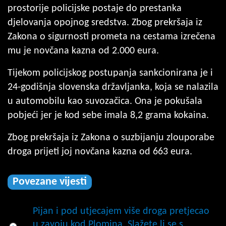
prostorije policijske postaje do prestanka
djelovanja opojnog sredstva. Zbog prekršaja iz
Zakona o sigurnosti prometa na cestama izrečena
mu je novčana kazna od 2.000 eura.
Tijekom policijskog postupanja sankcionirana je i
24-godišnja slovenska državljanka, koja se nalazila
u automobilu kao suvozačica. Ona je pokušala
pobjeći jer je kod sebe imala 8,2 grama kokaina.
Zbog prekršaja iz Zakona o suzbijanju zlouporabe
droga prijeti joj novčana kazna od 663 eura.
Povezane vijesti
Pijan i pod utjecajem više droga pretjecao
u zavoju kod Plomina. Slažete li se s