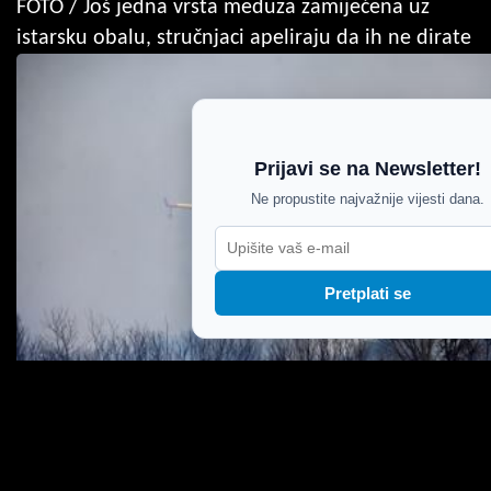
FOTO / Još jedna vrsta meduza zamijećena uz
istarsku obalu, stručnjaci apeliraju da ih ne dirate
Prijavi se na Newsletter!
Ne propustite najvažnije vijesti dana.
Pretplati se
Buknuo požar kod Orbanića: Na terenu 29
vatrogasaca, u pomoć stigao i Air Tractor