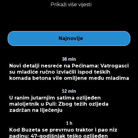
Prikaži više vijesti
Najnovije
38
min
Novi detalji nesreće na Pećinama: Vatrogasci
su mladiće ručno izvlačili ispod teških
komada betona vile omiljene među mladima
52
min
U ranim jutarnjim satima ozlijeđen
maloljetnik u Puli: Zbog težih ozljeda
zadržan na liječenju
1
h
Kod Buzeta se prevrnuo traktor i pao niz
padinu: 47-godišnjak teško ozlijeđen