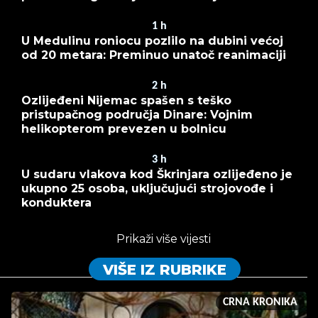
1
h
U Medulinu roniocu pozlilo na dubini većoj
od 20 metara: Preminuo unatoč reanimaciji
2
h
Ozlijeđeni Nijemac spašen s teško
pristupačnog područja Dinare: Vojnim
helikopterom prevezen u bolnicu
3
h
U sudaru vlakova kod Škrinjara ozlijeđeno je
ukupno 25 osoba, uključujući strojovođe i
konduktera
Prikaži više vijesti
VIŠE IZ RUBRIKE
CRNA KRONIKA