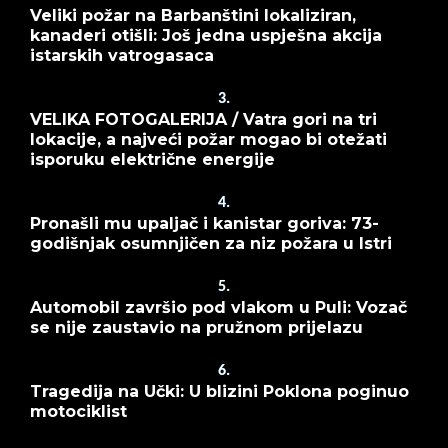
Veliki požar na Barbanštini lokaliziran,
kanaderi otišli: Još jedna uspješna akcija
istarskih vatrogasaca
3.
VELIKA FOTOGALERIJA / Vatra gori na tri
lokacije, a najveći požar mogao bi otežati
isporuku električne energije
4.
Pronašli mu upaljač i kanistar goriva: 73-
godišnjak osumnjičen za niz požara u Istri
5.
Automobil završio pod vlakom u Puli: Vozač
se nije zaustavio na pružnom prijelazu
6.
Tragedija na Učki: U blizini Poklona poginuo
motociklist