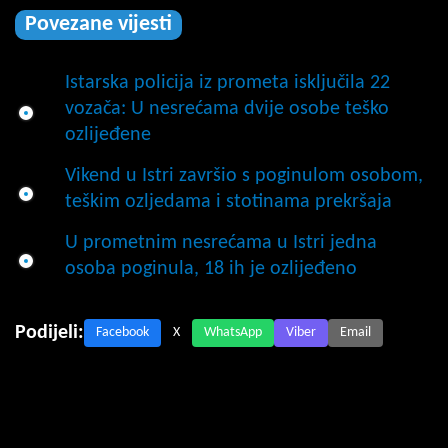
Povezane vijesti
Istarska policija iz prometa isključila 22
vozača: U nesrećama dvije osobe teško
ozlijeđene
Vikend u Istri završio s poginulom osobom,
teškim ozljedama i stotinama prekršaja
U prometnim nesrećama u Istri jedna
osoba poginula, 18 ih je ozlijeđeno
Podijeli:
Facebook
X
WhatsApp
Viber
Email