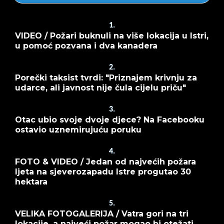
1.
VIDEO / Požari buknuli na više lokacija u Istri,
u pomoć pozvana i dva kanadera
2.
Porečki taksist tvrdi: "Priznajem krivnju za
udarce, ali javnost nije čula cijelu priču"
3.
Otac ubio svoje dvoje djece? Na Facebooku
ostavio uznemirujuću poruku
4.
FOTO & VIDEO / Jedan od najvećih požara
ljeta na sjeverozapadu Istre progutao 30
hektara
5.
VELIKA FOTOGALERIJA / Vatra gori na tri
lokacije, a najveći požar mogao bi otežati