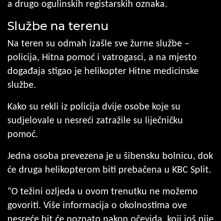
a drugo ogulinskih registarskih oznaka.
Službe na terenu
Na teren su odmah izašle sve žurne službe –
policija, Hitna pomoć i vatrogasci, a na mjesto
događaja stigao je helikopter Hitne medicinske
službe.
Kako su rekli iz policija dvije osobe koje su
sudjelovale u nesreći zatražile su liječničku
pomoć.
Jedna osoba prevezena je u šibensku bolnicu, dok
će druga helikopterom biti prebačena u KBC Split.
"O težini ozljeda u ovom trenutku ne možemo
govoriti. Više informacija o okolnostima ove
nesreće bit će poznato nakon očevida, koji još nije