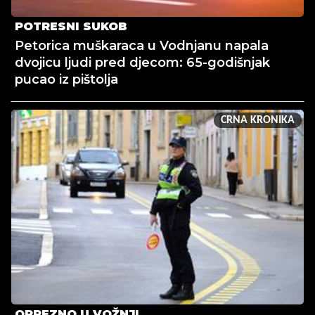
POTRESNI SUKOB
Petorica muškaraca u Vodnjanu napala
dvojicu ljudi pred djecom: 65-godišnjak
pucao iz pištolja
CRNA KRONIKA
OPREZNO U VOŽNJI