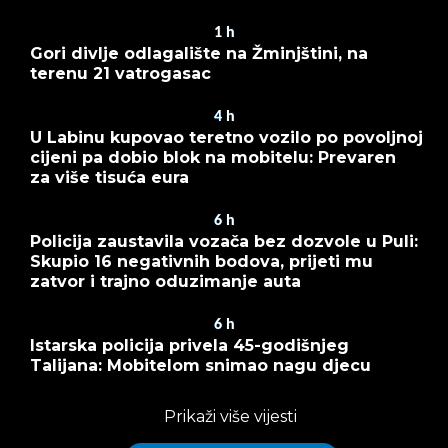
1
h
Gori divlje odlagalište na Žminjštini, na
terenu 21 vatrogasac
4
h
U Labinu kupovao teretno vozilo po povoljnoj
cijeni pa dobio blok na mobitelu: Prevaren
za više tisuća eura
6
h
Policija zaustavila vozača bez dozvole u Puli:
Skupio 16 negativnih bodova, prijeti mu
zatvor i trajno oduzimanje auta
6
h
Istarska policija privela 45-godišnjeg
Talijana: Mobitelom snimao nagu djecu
Prikaži više vijesti