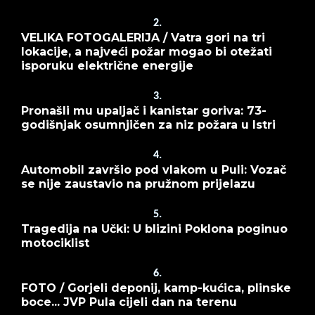
2.
VELIKA FOTOGALERIJA / Vatra gori na tri
lokacije, a najveći požar mogao bi otežati
isporuku električne energije
3.
Pronašli mu upaljač i kanistar goriva: 73-
godišnjak osumnjičen za niz požara u Istri
4.
Automobil završio pod vlakom u Puli: Vozač
se nije zaustavio na pružnom prijelazu
5.
Tragedija na Učki: U blizini Poklona poginuo
motociklist
6.
FOTO / Gorjeli deponij, kamp-kućica, plinske
boce... JVP Pula cijeli dan na terenu