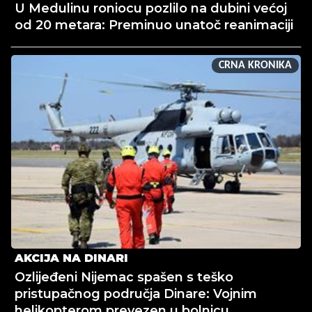
U Medulinu roniocu pozlilo na dubini većoj
od 20 metara: Preminuo unatoč reanimaciji
CRNA KRONIKA
AKCIJA NA DINARI
Ozlijeđeni Nijemac spašen s teško
pristupačnog područja Dinare: Vojnim
helikopterom prevezen u bolnicu