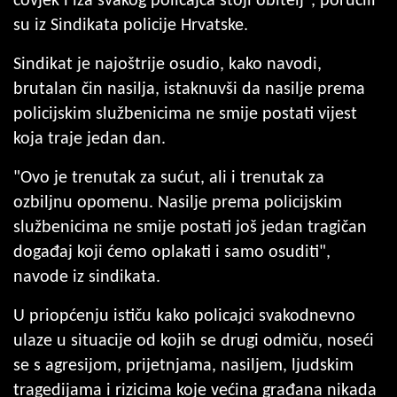
čovjek i iza svakog policajca stoji obitelj", poručili
su iz Sindikata policije Hrvatske.
Sindikat je najoštrije osudio, kako navodi,
brutalan čin nasilja, istaknuvši da nasilje prema
policijskim službenicima ne smije postati vijest
koja traje jedan dan.
"Ovo je trenutak za sućut, ali i trenutak za
ozbiljnu opomenu. Nasilje prema policijskim
službenicima ne smije postati još jedan tragičan
događaj koji ćemo oplakati i samo osuditi",
navode iz sindikata.
U priopćenju ističu kako policajci svakodnevno
ulaze u situacije od kojih se drugi odmiču, noseći
se s agresijom, prijetnjama, nasiljem, ljudskim
tragedijama i rizicima koje većina građana nikada