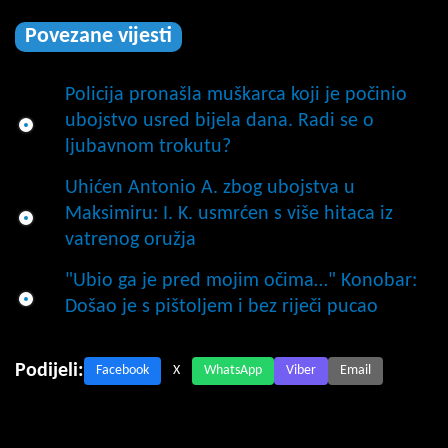
Povezane vijesti
Policija pronašla muškarca koji je počinio
ubojstvo usred bijela dana. Radi se o
ljubavnom trokutu?
Uhićen Antonio A. zbog ubojstva u
Maksimiru: I. K. usmrćen s više hitaca iz
vatrenog oružja
"Ubio ga je pred mojim očima…" Konobar:
Došao je s pištoljem i bez riječi pucao
Podijeli:
Facebook
X
WhatsApp
Viber
Email