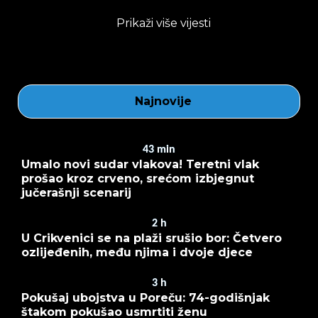
Prikaži više vijesti
Najnovije
43
min
Umalo novi sudar vlakova! Teretni vlak
prošao kroz crveno, srećom izbjegnut
jučerašnji scenarij
2
h
U Crikvenici se na plaži srušio bor: Četvero
ozlijeđenih, među njima i dvoje djece
3
h
Pokušaj ubojstva u Poreču: 74-godišnjak
štakom pokušao usmrtiti ženu