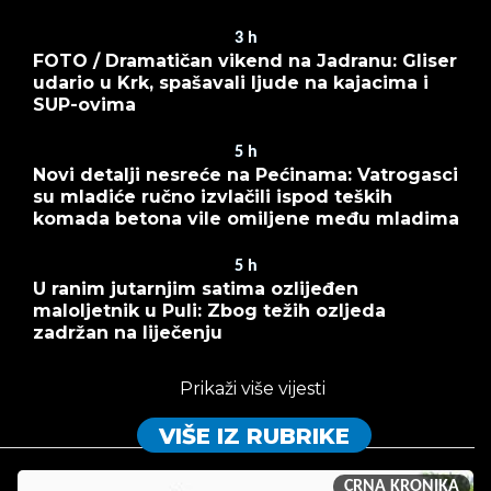
3
h
FOTO / Dramatičan vikend na Jadranu: Gliser
udario u Krk, spašavali ljude na kajacima i
SUP-ovima
5
h
Novi detalji nesreće na Pećinama: Vatrogasci
su mladiće ručno izvlačili ispod teških
komada betona vile omiljene među mladima
5
h
U ranim jutarnjim satima ozlijeđen
maloljetnik u Puli: Zbog težih ozljeda
zadržan na liječenju
Prikaži više vijesti
VIŠE IZ RUBRIKE
CRNA KRONIKA