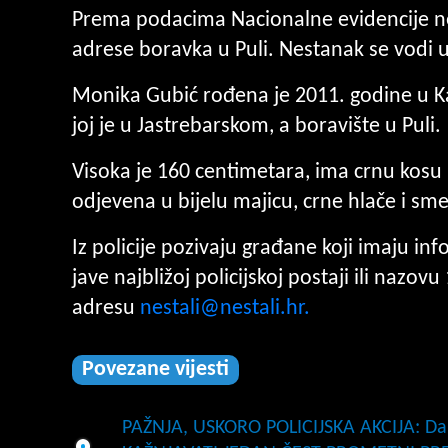
Prema podacima Nacionalne evidencije nest
adrese boravka u Puli. Nestanak se vodi u P
Monika Gubić rođena je 2011. godine u Kar
joj je u Jastrebarskom, a boravište u Puli.
Visoka je 160 centimetara, ima crnu kosu 
odjevena u bijelu majicu, crne hlače i sme
Iz policije pozivaju građane koji imaju inf
jave najbližoj policijskoj postaji ili nazov
adresu
nestali@nestali.hr
.
Povezane vijesti
PAŽNJA, USKORO POLICIJSKA AKCIJA: Dana