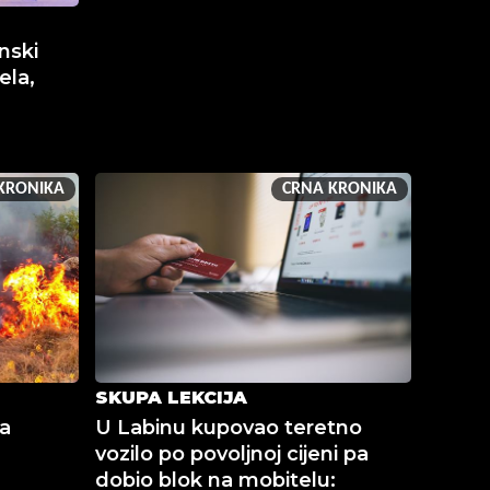
nski
ela,
KRONIKA
CRNA KRONIKA
SKUPA LEKCIJA
na
U Labinu kupovao teretno
vozilo po povoljnoj cijeni pa
dobio blok na mobitelu: