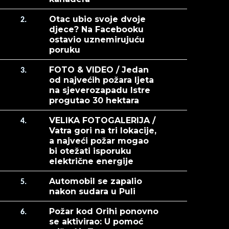
Otac ubio svoje dvoje
2.
djece? Na Facebooku
ostavio uznemirujuću
poruku
FOTO & VIDEO / Jedan
3.
od najvećih požara ljeta
na sjeverozapadu Istre
progutao 30 hektara
VELIKA FOTOGALERIJA /
4.
Vatra gori na tri lokacije,
a najveći požar mogao
bi otežati isporuku
električne energije
Automobil se zapalio
5.
nakon sudara u Puli
Požar kod Orihi ponovno
6.
se aktivirao: U pomoć