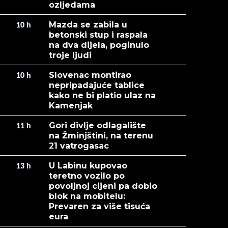
ozljedama
Mazda se zabila u
10
h
betonski stup i raspala
na dva dijela, poginulo
troje ljudi
Slovenac montirao
10
h
nepripadajuće tablice
kako ne bi platio ulaz na
Kamenjak
Gori divlje odlagalište
11
h
na Žminjštini, na terenu
21 vatrogasac
U Labinu kupovao
13
h
teretno vozilo po
povoljnoj cijeni pa dobio
blok na mobitelu:
Prevaren za više tisuća
eura