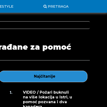
FESTYLE
PRETRAGA
 građane za pomoć
Najčitanije
VIDEO / Požari buknuli
1.
na više lokacija u Istri, u
pomoć pozvana i dva
kanadera