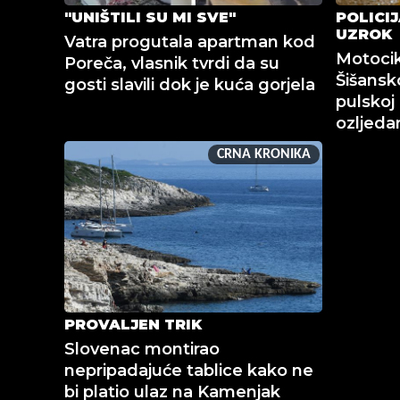
"UNIŠTILI SU MI SVE"
POLICI
UZROK
Vatra progutala apartman kod
Motocik
Poreča, vlasnik tvrdi da su
Šišansko
gosti slavili dok je kuća gorjela
pulskoj 
ozljed
CRNA KRONIKA
PROVALJEN TRIK
Slovenac montirao
nepripadajuće tablice kako ne
bi platio ulaz na Kamenjak