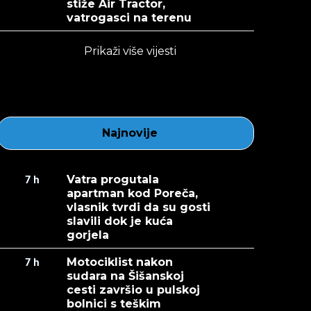
stiže Air Tractor,
vatrogasci na terenu
Prikaži više vijesti
Najnovije
Vatra progutala
7
h
apartman kod Poreča,
vlasnik tvrdi da su gosti
slavili dok je kuća
gorjela
Motociklist nakon
7
h
sudara na Šišanskoj
cesti završio u pulskoj
bolnici s teškim