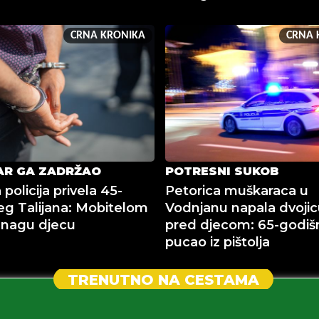
CRNA KRONIKA
CRNA 
AR GA ZADRŽAO
POTRESNI SUKOB
 policija privela 45-
Petorica muškaraca u
eg Talijana: Mobitelom
Vodnjanu napala dvojicu
 nagu djecu
pred djecom: 65-godiš
pucao iz pištolja
TRENUTNO NA CESTAMA