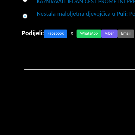
KAŽNJAVATI JEDAN ČEST PROMETNI PR
Nestala maloljetna djevojčica u Puli: P
Podijeli:
Facebook
X
WhatsApp
Viber
Email