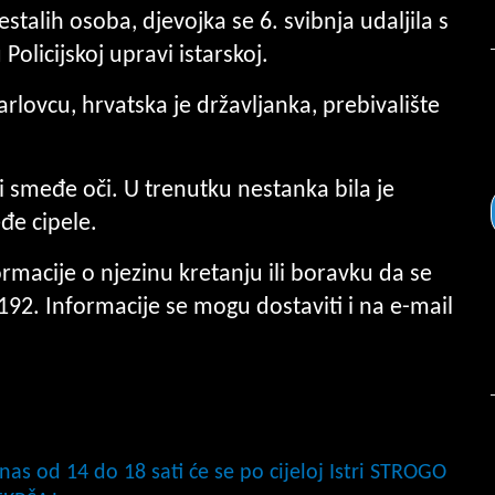
alih osoba, djevojka se 6. svibnja udaljila s
olicijskoj upravi istarskoj.
lovcu, hrvatska je državljanka, prebivalište
i smeđe oči. U trenutku nestanka bila je
đe cipele.
ormacije o njezinu kretanju ili boravku da se
u 192. Informacije se mogu dostaviti i na e-mail
s od 14 do 18 sati će se po cijeloj Istri STROGO