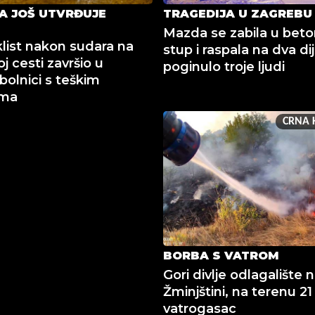
JA JOŠ UTVRĐUJE
TRAGEDIJA U ZAGREBU
Mazda se zabila u beto
list nakon sudara na
stup i raspala na dva dij
j cesti završio u
poginulo troje ljudi
bolnici s teškim
ama
CRNA 
BORBA S VATROM
Gori divlje odlagalište 
Žminjštini, na terenu 21
vatrogasac