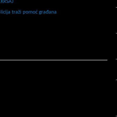
EKRŠAJ
olicija traži pomoć građana