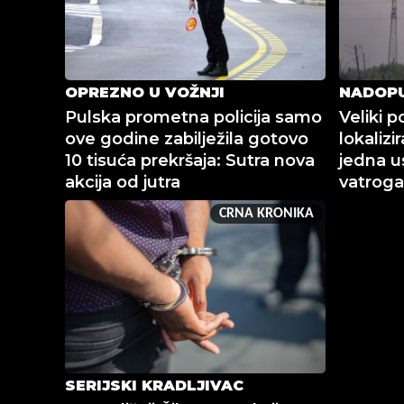
OPREZNO U VOŽNJI
NADOP
Pulska prometna policija samo
Veliki p
ove godine zabilježila gotovo
lokalizi
10 tisuća prekršaja: Sutra nova
jedna us
akcija od jutra
vatrog
CRNA KRONIKA
SERIJSKI KRADLJIVAC