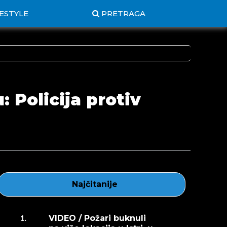
FESTYLE
PRETRAGA
 Policija protiv
Najčitanije
VIDEO / Požari buknuli
1.