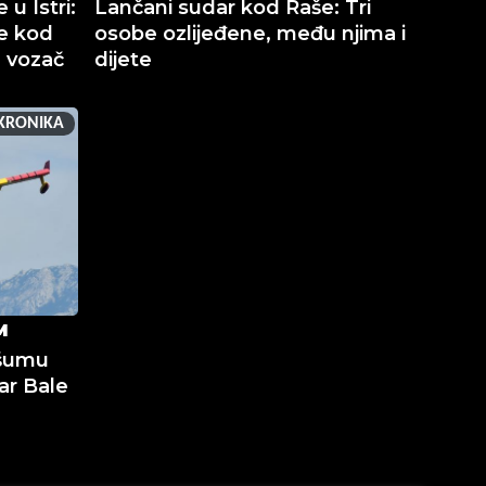
 u Istri:
Lančani sudar kod Raše: Tri
e kod
osobe ozlijeđene, među njima i
n vozač
dijete
KRONIKA
M
 šumu
ar Bale