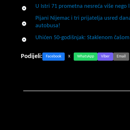
U Istri 71 prometna nesreća više nego l
Pijani Nijemac i tri prijatelja usred da
autobusa!
Uhićen 50-godišnjak: Staklenom čašom 
Podijeli:
Facebook
X
WhatsApp
Viber
Email