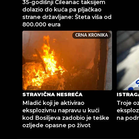
35-godišnji Čileanac taksijem
dolazio do kuća pa pljačkao
strane državljane: Šteta viša od
800.000 eura
CRNA KRONIKA
STRAVIČNA NESREĆA
ISTRAG
Mladić koji je aktivirao
Troje o
eksplozivnu napravu u kući
eksploz
kod Bosiljeva zadobio je teške
na podr
ozljede opasne po život