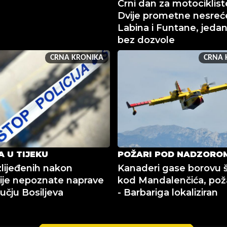
Crni dan za motocikliste
Dvije prometne nesreć
Labina i Funtane, jeda
bez dozvole
CRNA KRONIKA
CRNA 
A U TIJEKU
POŽARI POD NADZORO
zlijeđenih nakon
Kanaderi gase borovu
ije nepoznate naprave
kod Mandalenčića, pož
učju Bosiljeva
- Barbariga lokaliziran