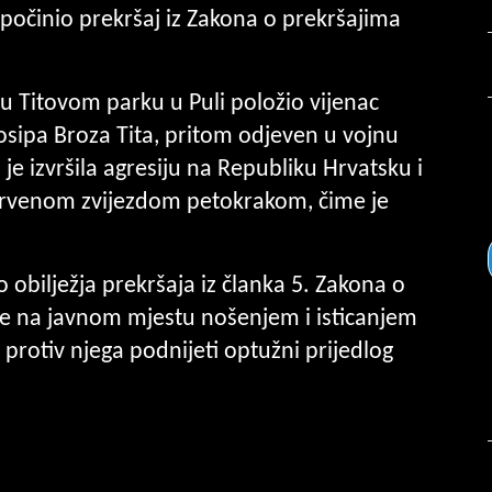
 počinio prekršaj iz Zakona o prekršajima
 u Titovom parku u Puli položio vijenac
osipa Broza Tita, pritom odjeven u vojnu
e izvršila agresiju na Republiku Hrvatsku i
 crvenom zvijezdom petokrakom, čime je
 obilježja prekršaja iz članka 5. Zakona o
 je na javnom mjestu nošenjem i isticanjem
e protiv njega podnijeti optužni prijedlog