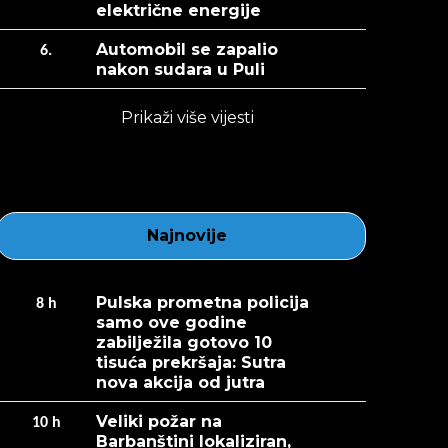
električne energije
Automobil se zapalio
6.
nakon sudara u Puli
Prikaži više vijesti
Najnovije
Pulska prometna policija
8
h
samo ove godine
zabilježila gotovo 10
tisuća prekršaja: Sutra
nova akcija od jutra
Veliki požar na
10
h
Barbanštini lokaliziran,