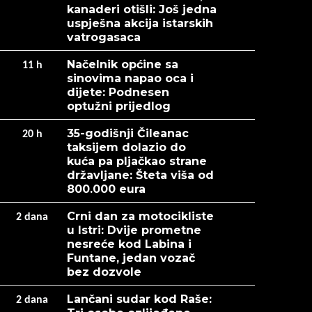
kanaderi otišli: Još jedna
uspješna akcija istarskih
vatrogasaca
Načelnik općine sa
11
h
sinovima napao oca i
dijete: Podnesen
optužni prijedlog
35-godišnji Čileanac
20
h
taksijem dolazio do
kuća pa pljačkao strane
državljane: Šteta viša od
800.000 eura
Crni dan za motocikliste
2
dana
u Istri: Dvije prometne
nesreće kod Labina i
Funtane, jedan vozač
bez dozvole
Lančani sudar kod Raše:
2
dana