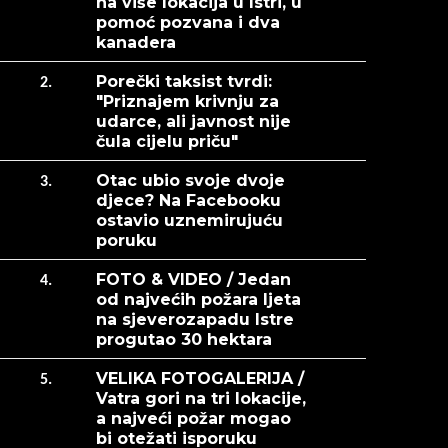
na više lokacija u Istri, u
pomoć pozvana i dva
kanadera
Porečki taksist tvrdi:
2.
"Priznajem krivnju za
udarce, ali javnost nije
čula cijelu priču"
Otac ubio svoje dvoje
3.
djece? Na Facebooku
ostavio uznemirujuću
poruku
FOTO & VIDEO / Jedan
4.
od najvećih požara ljeta
na sjeverozapadu Istre
progutao 30 hektara
VELIKA FOTOGALERIJA /
5.
Vatra gori na tri lokacije,
a najveći požar mogao
bi otežati isporuku