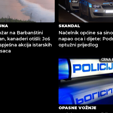
UNA
SKANDAL
ožar na Barbanštini
Načelnik općine sa sin
ran, kanaderi otišli: Još
napao oca i dijete: Po
pješna akcija istarskih
optužni prijedlog
asaca
CRNA 
OPASNE VOŽNJE