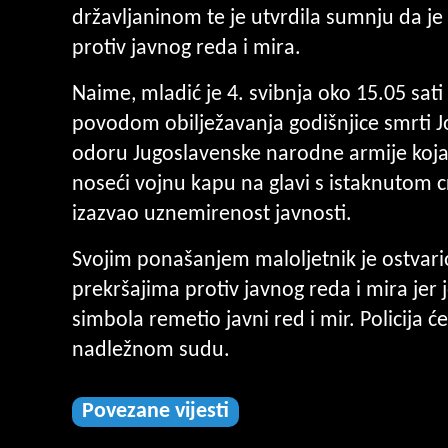
državljaninom te je utvrdila sumnju da je
protiv javnog reda i mira.
Naime, mladić je 4. svibnja oko 15.05 sati
povodom obilježavanja godišnjice smrti J
odoru Jugoslavenske narodne armije koja j
noseći vojnu kapu na glavi s istaknutom
izazvao uznemirenost javnosti.
Svojim ponašanjem maloljetnik je ostvario
prekršajima protiv javnog reda i mira jer
simbola remetio javni red i mir. Policija ć
nadležnom sudu.
Povezane vijesti