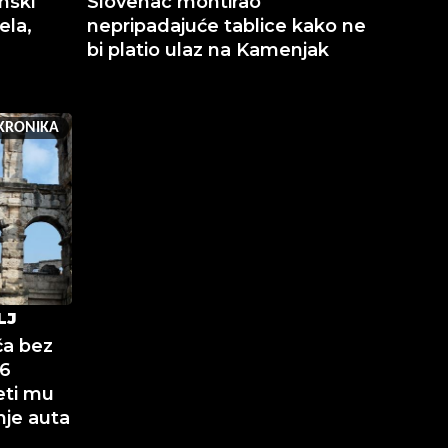
nski
Slovenac montirao
ela,
nepripadajuće tablice kako ne
bi platio ulaz na Kamenjak
KRONIKA
LJ
ča bez
16
eti mu
nje auta