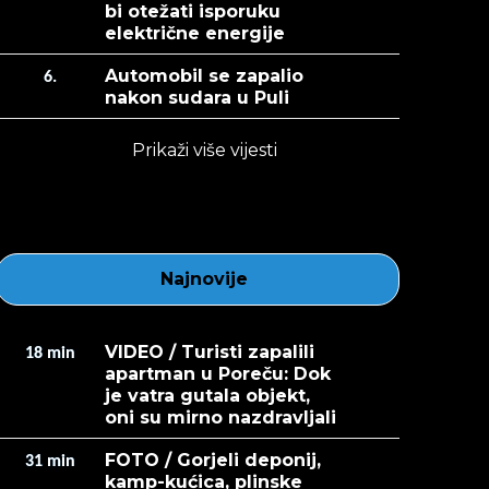
bi otežati isporuku
električne energije
Automobil se zapalio
6.
nakon sudara u Puli
Prikaži više vijesti
Najnovije
VIDEO / Turisti zapalili
18
min
apartman u Poreču: Dok
je vatra gutala objekt,
oni su mirno nazdravljali
FOTO / Gorjeli deponij,
31
min
kamp-kućica, plinske