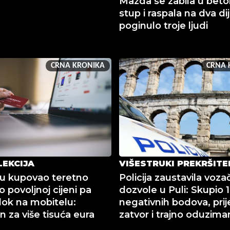
Mazda se zabila u beto
stup i raspala na dva dij
poginulo troje ljudi
CRNA KRONIKA
CRNA 
LEKCIJA
VIŠESTRUKI PREKRŠITE
u kupovao teretno
Policija zaustavila voza
o povoljnoj cijeni pa
dozvole u Puli: Skupio 
lok na mobitelu:
negativnih bodova, prij
n za više tisuća eura
zatvor i trajno oduzima