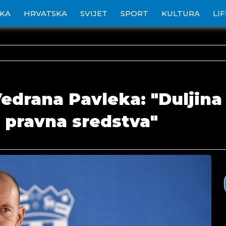
IKA
HRVATSKA
SVIJET
SPORT
KULTURA
LI
Vedrana Pavleka: "Duljina
i pravna sredstva"