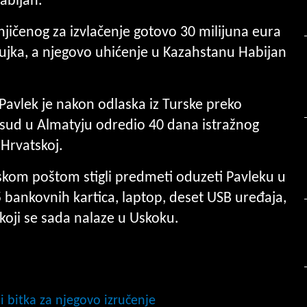
abijan.
njičenog za izvlačenje gotovo 30 milijuna eura
žujka, a njegovo uhićenje u Kazahstanu Habijan
Pavlek je nakon odlaska iz Turske preko
 sud u Almatyju odredio 40 dana istražnog
 Hrvatskoj.
om poštom stigli predmeti oduzeti Pavleku u
 bankovnih kartica, laptop, deset USB uređaja,
a koji se sada nalaze u Uskoku.
i bitka za njegovo izručenje