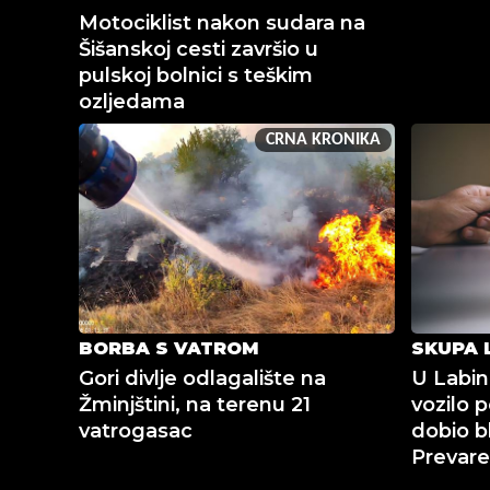
Motociklist nakon sudara na
Šišanskoj cesti završio u
pulskoj bolnici s teškim
ozljedama
CRNA KRONIKA
BORBA S VATROM
SKUPA 
Gori divlje odlagalište na
U Labin
Žminjštini, na terenu 21
vozilo p
vatrogasac
dobio b
Prevare