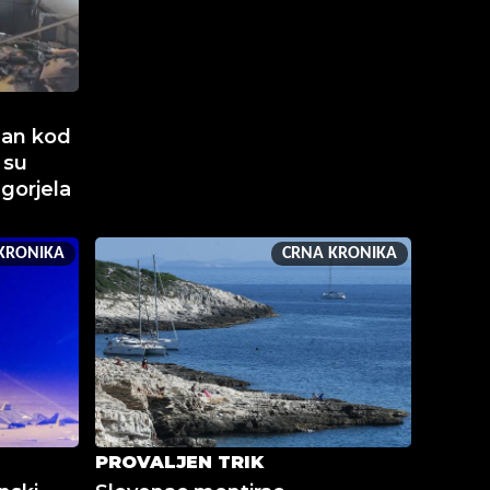
man kod
 su
 gorjela
KRONIKA
CRNA KRONIKA
PROVALJEN TRIK