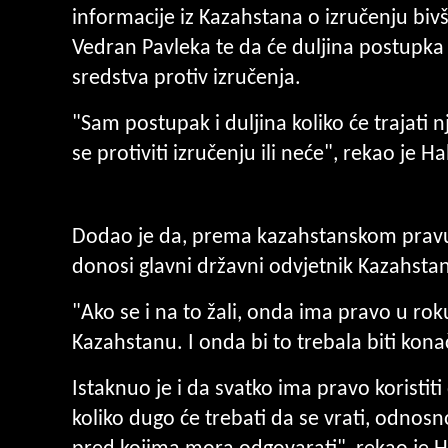
informacije iz Kazahstana o izručenju biv
Vedran Pavleka te da će duljina postupka o
sredstva protiv izručenja.
"Sam postupak i duljina koliko će trajati 
se protiviti izručenju ili neće", rekao je Ha
Dodao je da, prema kazahstanskom pravu, 
donosi glavni državni odvjetnik Kazahsta
"Ako se i na to žali, onda ima pravo u rok
Kazahstanu. I onda bi to trebala biti kona
Istaknuo je i da svatko ima pravo koristi
koliko dugo će trebati da se vrati, odnos