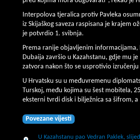
pred kojima mora odgovarati", rekao je H
Interpolova tjeralica protiv Pavleka osum
iz Skijaškog saveza raspisana je krajem o
je potvrdio 1. svibnja.
Prema ranije objavljenim informacijama, 
Dubaija završio u Kazahstanu, gdje mu je
zatvora nakon što se usprotivio izručenju
U Hrvatsku su u međuvremenu diplomatsk
Turskoj, među kojima su šest mobitela, 25
eksterni tvrdi disk i bilježnica sa šifrom, 
Povezane vijesti
U Kazahstanu pao Vedran Paklek, slijed