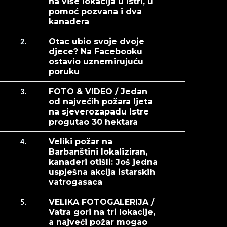
na više lokacija u Istri, u
pomoć pozvana i dva
kanadera
Otac ubio svoje dvoje
2.
djece? Na Facebooku
ostavio uznemirujuću
poruku
FOTO & VIDEO / Jedan
3.
od najvećih požara ljeta
na sjeverozapadu Istre
progutao 30 hektara
Veliki požar na
4.
Barbanštini lokaliziran,
kanaderi otišli: Još jedna
uspješna akcija istarskih
vatrogasaca
VELIKA FOTOGALERIJA /
5.
Vatra gori na tri lokacije,
a najveći požar mogao