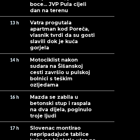
boce... JVP Pula cijeli
dan na terenu
Vatra progutala
13
h
apartman kod Poreča,
vlasnik tvrdi da su gosti
slavili dok je kuća
gorjela
Motociklist nakon
14
h
sudara na Šišanskoj
cesti završio u pulskoj
bolnici s teškim
ozljedama
Mazda se zabila u
16
h
betonski stup i raspala
na dva dijela, poginulo
troje ljudi
Slovenac montirao
17
h
nepripadajuće tablice