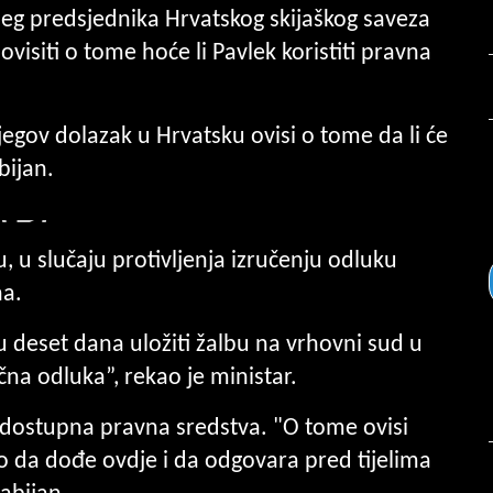
šeg predsjednika Hrvatskog skijaškog saveza
visiti o tome hoće li Pavlek koristiti pravna
njegov dolazak u Hrvatsku ovisi o tome da li će
bijan.
u slučaju protivljenja izručenju odluku
na.
u deset dana uložiti žalbu na vrhovni sud u
čna odluka”, rekao je ministar.
ti dostupna pravna sredstva. "O tome ovisi
no da dođe ovdje i da odgovara pred tijelima