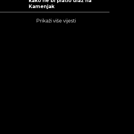
kako ne bi platio ulaz na
Kamenjak
Prikaži više vijesti