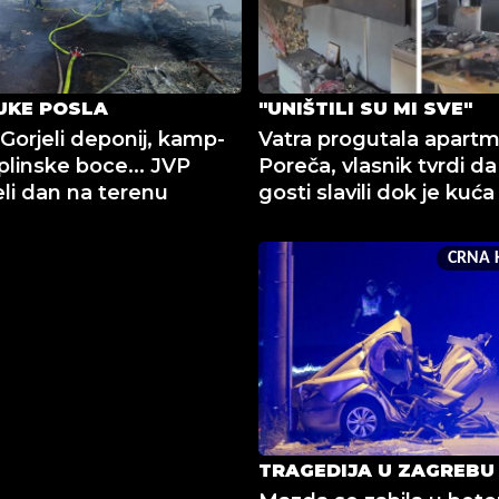
UKE POSLA
"UNIŠTILI SU MI SVE"
Gorjeli deponij, kamp-
Vatra progutala apart
plinske boce... JVP
Poreča, vlasnik tvrdi da
eli dan na terenu
gosti slavili dok je kuća
CRNA 
TRAGEDIJA U ZAGREBU