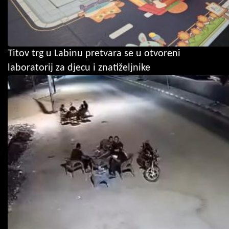
Titov trg u Labinu pretvara se u otvoreni
laboratorij za djecu i znatiželjnike