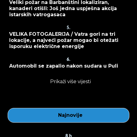
Veliki požar na Barbanštini lokaliziran,
kanaderi otišli: Još jedna uspješna akcija
istarskih vatrogasaca
5.
VELIKA FOTOGALERIJA / Vatra gori na tri
lokacije, a najveći požar mogao bi otežati
isporuku električne energije
6.
Automobil se zapalio nakon sudara u Puli
Prikaži više vijesti
Najnovije
8
h