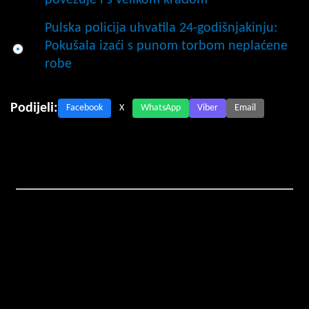
Pulska policija uhvatila 24-godišnjakinju:
Pokušala izaći s punom torbom neplaćene
robe
Podijeli:
Facebook
X
WhatsApp
Viber
Email