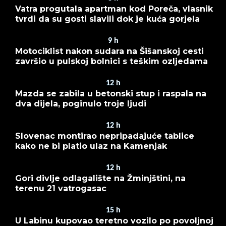
Vatra progutala apartman kod Poreča, vlasnik
tvrdi da su gosti slavili dok je kuća gorjela
9
h
Motociklist nakon sudara na Šišanskoj cesti
završio u pulskoj bolnici s teškim ozljedama
12
h
Mazda se zabila u betonski stup i raspala na
dva dijela, poginulo troje ljudi
12
h
Slovenac montirao nepripadajuće tablice
kako ne bi platio ulaz na Kamenjak
12
h
Gori divlje odlagalište na Žminjštini, na
terenu 21 vatrogasac
15
h
U Labinu kupovao teretno vozilo po povoljnoj