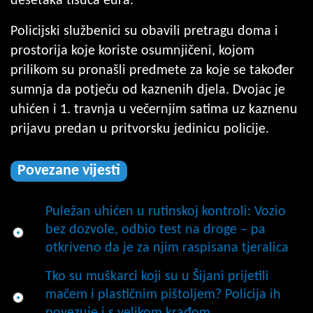
desetaka tisuća eura.
Policijski službenici su obavili pretragu doma i
prostorija koje koriste osumnjičeni, kojom
prilikom su pronašli predmete za koje se također
sumnja da potječu od kaznenih djela. Dvojac je
uhićen i 1. travnja u večernjim satima uz kaznenu
prijavu predan u pritvorsku jedinicu policije.
Povezane vijesti
Puležan uhićen u rutinskoj kontroli: Vozio
bez dozvole, odbio test na droge – pa
otkriveno da je za njim raspisana tjeralica
Tko su muškarci koji su u Šijani prijetili
mačem i plastičnim pištoljem? Policija ih
povezuje i s velikom krađom