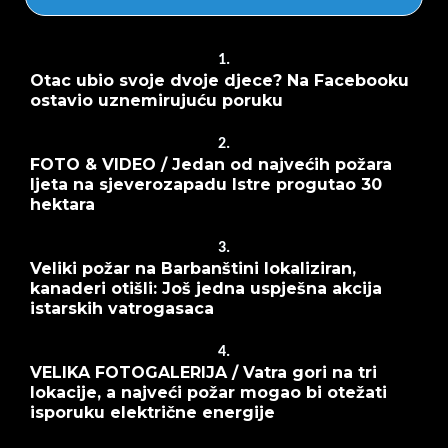
1.
Otac ubio svoje dvoje djece? Na Facebooku
ostavio uznemirujuću poruku
2.
FOTO & VIDEO / Jedan od najvećih požara
ljeta na sjeverozapadu Istre progutao 30
hektara
3.
Veliki požar na Barbanštini lokaliziran,
kanaderi otišli: Još jedna uspješna akcija
istarskih vatrogasaca
4.
VELIKA FOTOGALERIJA / Vatra gori na tri
lokacije, a najveći požar mogao bi otežati
isporuku električne energije