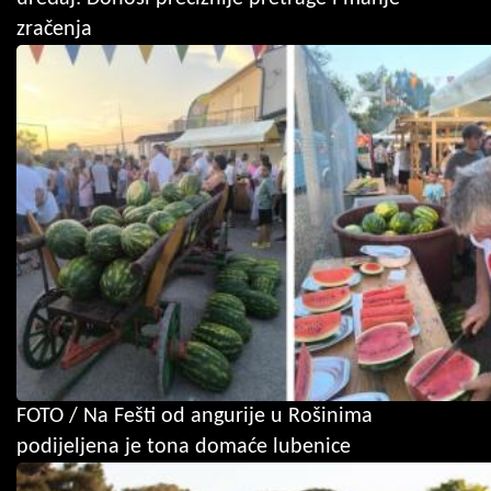
zračenja
FOTO / Na Fešti od angurije u Rošinima
podijeljena je tona domaće lubenice