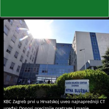
KBC Zagreb prvi u Hrvatskoj uveo najnapredniji CT
uređaj: Donosi preciznije pretrage i manje