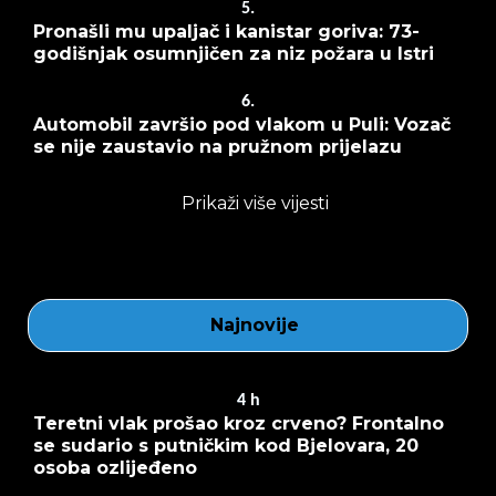
5.
Pronašli mu upaljač i kanistar goriva: 73-
godišnjak osumnjičen za niz požara u Istri
6.
Automobil završio pod vlakom u Puli: Vozač
se nije zaustavio na pružnom prijelazu
Prikaži više vijesti
Najnovije
4
h
Teretni vlak prošao kroz crveno? Frontalno
se sudario s putničkim kod Bjelovara, 20
osoba ozlijeđeno