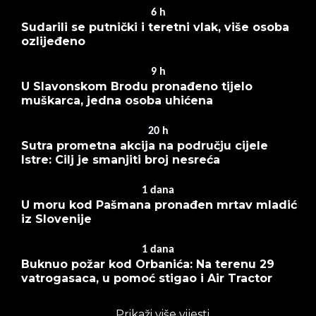
6
h
Sudarili se putnički i teretni vlak, više osoba
ozlijeđeno
9
h
U Slavonskom Brodu pronađeno tijelo
muškarca, jedna osoba uhićena
20
h
Sutra prometna akcija na području cijele
Istre: Cilj je smanjiti broj nesreća
1
dana
U moru kod Pašmana pronađen mrtav mladić
iz Slovenije
1
dana
Buknuo požar kod Orbanića: Na terenu 29
vatrogasaca, u pomoć stigao i Air Tractor
Prikaži više vijesti