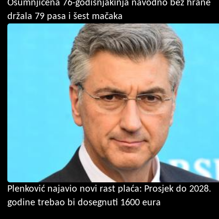
Osumnjičena 76-godišnjakinja navodno bez hrane
držala 79 pasa i šest mačaka
Plenković najavio novi rast plaća: Prosjek do 2028.
godine trebao bi dosegnuti 1600 eura