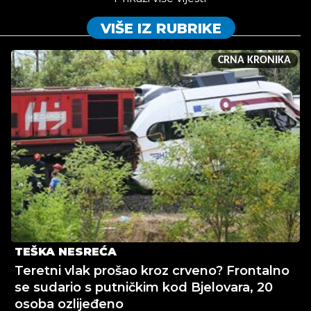
VIŠE IZ RUBRIKE
CRNA KRONIKA
TEŠKA NESREĆA
Teretni vlak prošao kroz crveno? Frontalno
se sudario s putničkim kod Bjelovara, 20
osoba ozlijeđeno