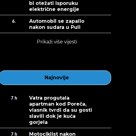
bi otežati isporuku
električne energije
Automobil se zapalio
6.
nakon sudara u Puli
Prikaži više vijesti
Najnovije
Vatra progutala
7
h
apartman kod Poreča,
vlasnik tvrdi da su gosti
slavili dok je kuća
gorjela
Motociklist nakon
7
h