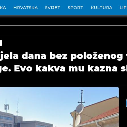
IKA
HRVATSKA
SVIJET
SPORT
KULTURA
LI
I
ijela dana bez položenog
ge. Evo kakva mu kazna sl