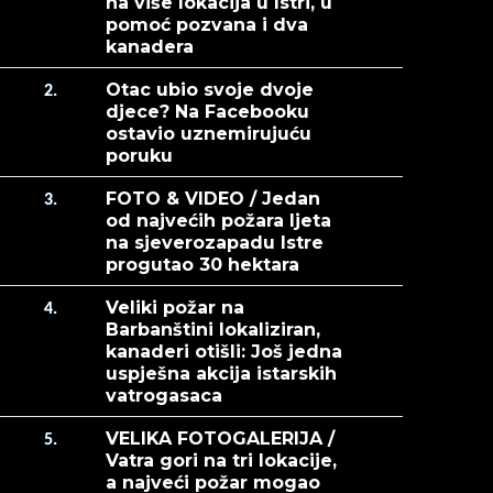
na više lokacija u Istri, u
pomoć pozvana i dva
kanadera
Otac ubio svoje dvoje
2.
djece? Na Facebooku
ostavio uznemirujuću
poruku
FOTO & VIDEO / Jedan
3.
od najvećih požara ljeta
na sjeverozapadu Istre
progutao 30 hektara
Veliki požar na
4.
Barbanštini lokaliziran,
kanaderi otišli: Još jedna
uspješna akcija istarskih
vatrogasaca
VELIKA FOTOGALERIJA /
5.
Vatra gori na tri lokacije,
a najveći požar mogao