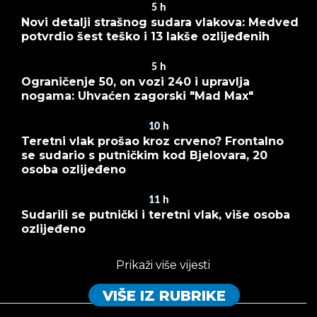
5
h
Novi detalji strašnog sudara vlakova: Medved
potvrdio šest teško i 13 lakše ozlijeđenih
5
h
Ograničenje 50, on vozi 240 i upravlja
nogama: Uhvaćen zagorski "Mad Max"
10
h
Teretni vlak prošao kroz crveno? Frontalno
se sudario s putničkim kod Bjelovara, 20
osoba ozlijeđeno
11
h
Sudarili se putnički i teretni vlak, više osoba
ozlijeđeno
Prikaži više vijesti
VIŠE IZ RUBRIKE