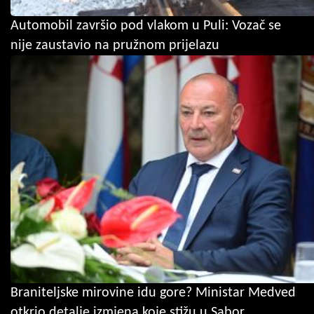
Automobil završio pod vlakom u Puli: Vozač se
nije zaustavio na pružnom prijelazu
Braniteljske mirovine idu gore? Ministar Medved
otkrio detalje izmjena koje stižu u Sabor