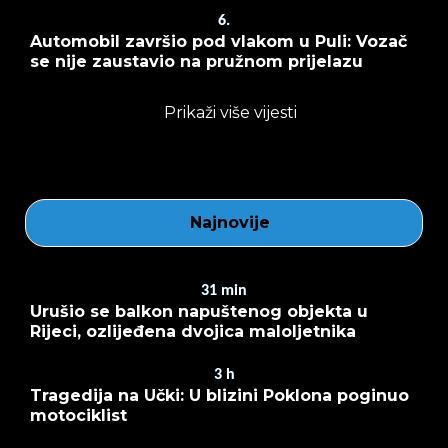
6.
Automobil završio pod vlakom u Puli: Vozač
se nije zaustavio na pružnom prijelazu
Prikaži više vijesti
Najnovije
31
min
Urušio se balkon napuštenog objekta u
Rijeci, ozlijeđena dvojica maloljetnika
3
h
Tragedija na Učki: U blizini Poklona poginuo
motociklist