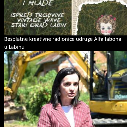
Besplatne kreativne radionice udruge Alfa labona
u Labinu