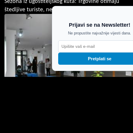
Sezona iz ugostiteljskog kuta: Trgovine otimaju
štedljive turiste, nekima je promet pao i 40 posto
Prijavi se na Newsletter!
Ne propustite najvažnije vijesti dana.
Pretplati se
Ergomed preuzeo Miamedicu i najavio novi
razvojni ciklus Istarskih toplica