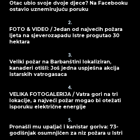
Otac ubio svoje dvoje djece? Na Facebooku
ostavio uznemirujuću poruku
2.
FOTO & VIDEO / Jedan od najvećih požara
ljeta na sjeverozapadu Istre progutao 30
hektara
3.
Veliki požar na Barbanštini lokaliziran,
kanaderi otišli: Još jedna uspješna akcija
istarskih vatrogasaca
4.
VELIKA FOTOGALERIJA / Vatra gori na tri
lokacije, a najveći požar mogao bi otežati
isporuku električne energije
5.
Pronašli mu upaljač i kanistar goriva: 73-
godišnjak osumnjičen za niz požara u Istri