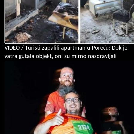
VIDEO / Turisti zapalili apartman u Poreču: Dok je
vatra gutala objekt, oni su mirno nazdravljali