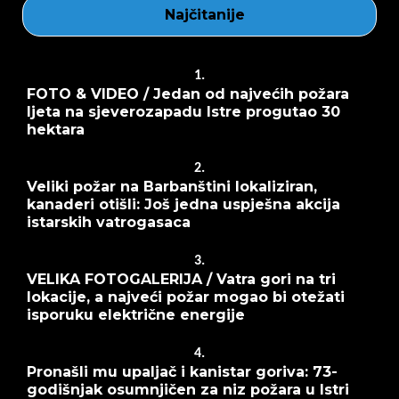
Najčitanije
1.
FOTO & VIDEO / Jedan od najvećih požara
ljeta na sjeverozapadu Istre progutao 30
hektara
2.
Veliki požar na Barbanštini lokaliziran,
kanaderi otišli: Još jedna uspješna akcija
istarskih vatrogasaca
3.
VELIKA FOTOGALERIJA / Vatra gori na tri
lokacije, a najveći požar mogao bi otežati
isporuku električne energije
4.
Pronašli mu upaljač i kanistar goriva: 73-
godišnjak osumnjičen za niz požara u Istri