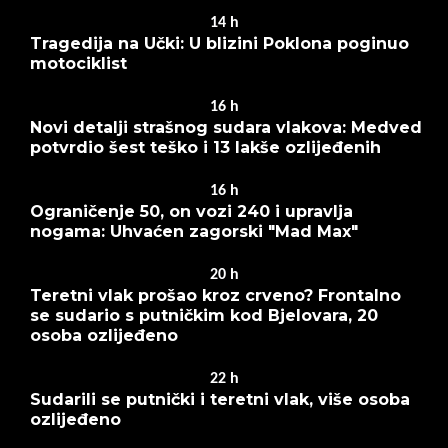
14
h
Tragedija na Učki: U blizini Poklona poginuo
motociklist
16
h
Novi detalji strašnog sudara vlakova: Medved
potvrdio šest teško i 13 lakše ozlijeđenih
16
h
Ograničenje 50, on vozi 240 i upravlja
nogama: Uhvaćen zagorski "Mad Max"
20
h
Teretni vlak prošao kroz crveno? Frontalno
se sudario s putničkim kod Bjelovara, 20
osoba ozlijeđeno
22
h
Sudarili se putnički i teretni vlak, više osoba
ozlijeđeno