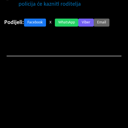
policija će kazniti roditelja
Podijeli:
Facebook
X
WhatsApp
Viber
Email