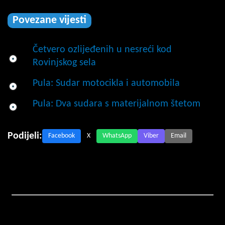
Povezane vijesti
Četvero ozlijeđenih u nesreći kod
Rovinjskog sela
Pula: Sudar motocikla i automobila
Pula: Dva sudara s materijalnom štetom
Podijeli:
Facebook
X
WhatsApp
Viber
Email