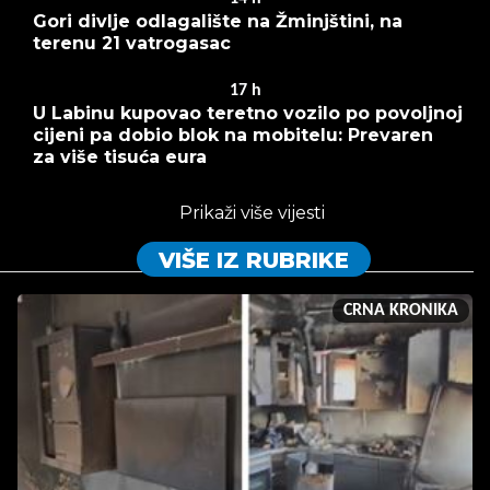
Gori divlje odlagalište na Žminjštini, na
terenu 21 vatrogasac
17
h
U Labinu kupovao teretno vozilo po povoljnoj
cijeni pa dobio blok na mobitelu: Prevaren
za više tisuća eura
Prikaži više vijesti
VIŠE IZ RUBRIKE
CRNA KRONIKA