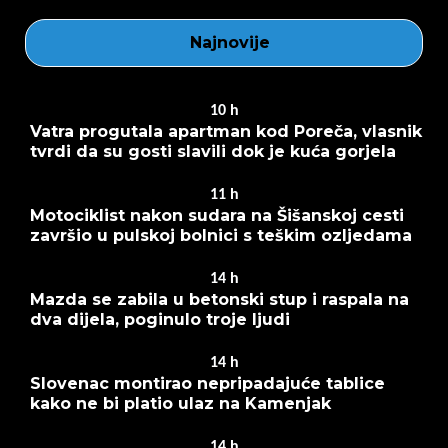
Najnovije
10
h
Vatra progutala apartman kod Poreča, vlasnik
tvrdi da su gosti slavili dok je kuća gorjela
11
h
Motociklist nakon sudara na Šišanskoj cesti
završio u pulskoj bolnici s teškim ozljedama
14
h
Mazda se zabila u betonski stup i raspala na
dva dijela, poginulo troje ljudi
14
h
Slovenac montirao nepripadajuće tablice
kako ne bi platio ulaz na Kamenjak
14
h