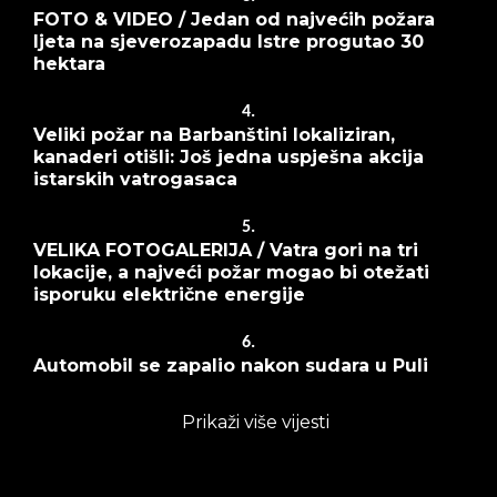
FOTO & VIDEO / Jedan od najvećih požara
ljeta na sjeverozapadu Istre progutao 30
hektara
4.
Veliki požar na Barbanštini lokaliziran,
kanaderi otišli: Još jedna uspješna akcija
istarskih vatrogasaca
5.
VELIKA FOTOGALERIJA / Vatra gori na tri
lokacije, a najveći požar mogao bi otežati
isporuku električne energije
6.
Automobil se zapalio nakon sudara u Puli
Prikaži više vijesti