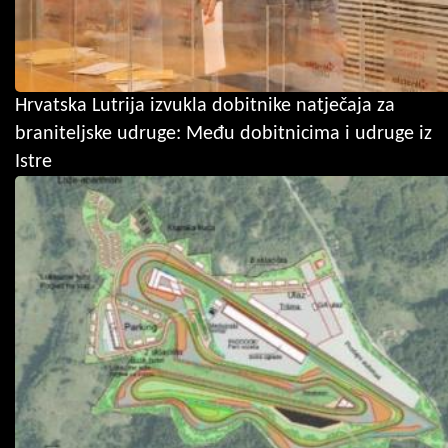
Hrvatska Lutrija izvukla dobitnike natječaja za
braniteljske udruge: Među dobitnicima i udruge iz
Istre