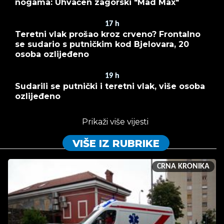
nogama: Uhvaćen zagorski "Mad Max"
17
h
Teretni vlak prošao kroz crveno? Frontalno
se sudario s putničkim kod Bjelovara, 20
osoba ozlijeđeno
19
h
Sudarili se putnički i teretni vlak, više osoba
ozlijeđeno
Prikaži više vijesti
VIŠE IZ RUBRIKE
CRNA KRONIKA