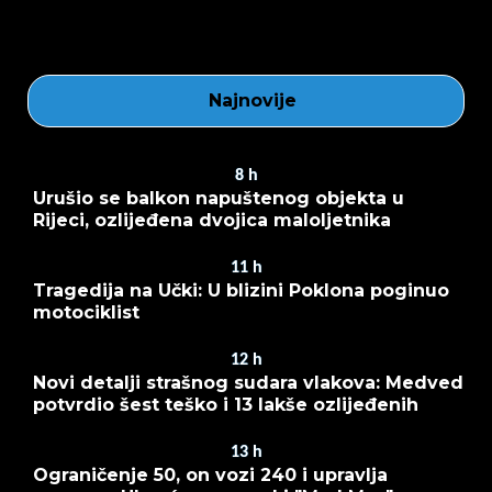
Najnovije
8
h
Urušio se balkon napuštenog objekta u
Rijeci, ozlijeđena dvojica maloljetnika
11
h
Tragedija na Učki: U blizini Poklona poginuo
motociklist
12
h
Novi detalji strašnog sudara vlakova: Medved
potvrdio šest teško i 13 lakše ozlijeđenih
13
h
Ograničenje 50, on vozi 240 i upravlja