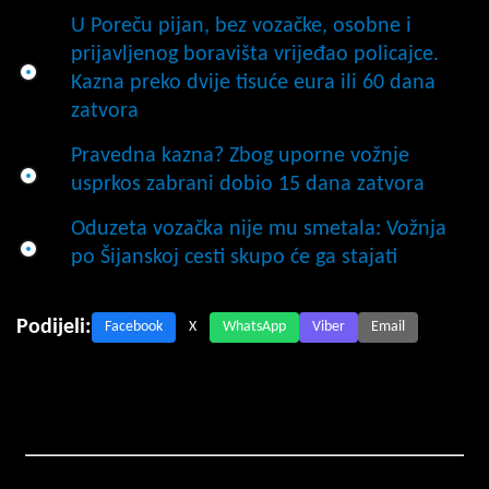
U Poreču pijan, bez vozačke, osobne i
prijavljenog boravišta vrijeđao policajce.
Kazna preko dvije tisuće eura ili 60 dana
zatvora
Pravedna kazna? Zbog uporne vožnje
usprkos zabrani dobio 15 dana zatvora
Oduzeta vozačka nije mu smetala: Vožnja
po Šijanskoj cesti skupo će ga stajati
Podijeli:
Facebook
X
WhatsApp
Viber
Email