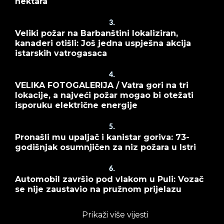
hektara
3.
Veliki požar na Barbanštini lokaliziran,
kanaderi otišli: Još jedna uspješna akcija
istarskih vatrogasaca
4.
VELIKA FOTOGALERIJA / Vatra gori na tri
lokacije, a najveći požar mogao bi otežati
isporuku električne energije
5.
Pronašli mu upaljač i kanistar goriva: 73-
godišnjak osumnjičen za niz požara u Istri
6.
Automobil završio pod vlakom u Puli: Vozač
se nije zaustavio na pružnom prijelazu
Prikaži više vijesti