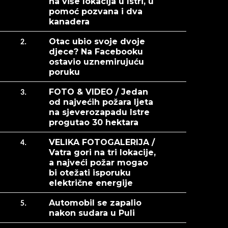
na više lokacija u Istri, u
pomoć pozvana i dva
kanadera
Otac ubio svoje dvoje
2.
djece? Na Facebooku
ostavio uznemirujuću
poruku
FOTO & VIDEO / Jedan
3.
od najvećih požara ljeta
na sjeverozapadu Istre
progutao 30 hektara
VELIKA FOTOGALERIJA /
4.
Vatra gori na tri lokacije,
a najveći požar mogao
bi otežati isporuku
električne energije
Automobil se zapalio
5.
nakon sudara u Puli