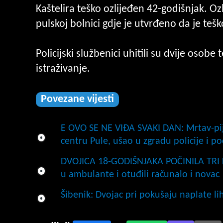
Kaštelira teško ozlijeđen 42-godišnjak.
pulskoj bolnici gdje je utvrđeno da je tešk
Policijski službenici uhitili su dvije osobe
istraživanje.
Povezane vijesti
E OVO SE NE VIĐA SVAKI DAN: Mrtav-pija
centru Pule, ušao u zgradu policije i poč
DVOJICA 18-GODIŠNJAKA POČINILA TRI 
u ambulante i otuđili računalo i novac
Šibenik: Dvojac pri pokušaju naplate l