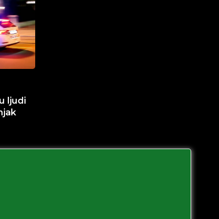
 ljudi
njak