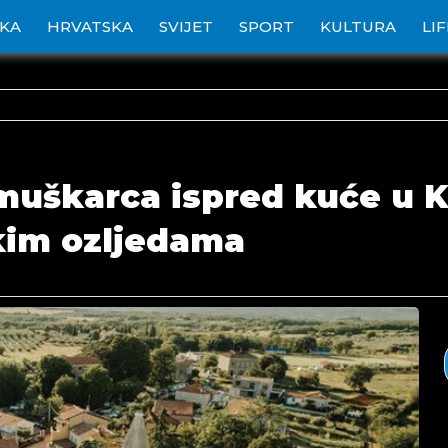
IKA
HRVATSKA
SVIJET
SPORT
KULTURA
LI
muškarca ispred kuće u K
škim ozljedama