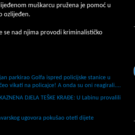
 Ozlijeđenom muškarcu pružena je pomoć u
o ozlijeđen.
 te se nad njima provodi kriminalističko
n parkirao Golfa ispred policijske stanice u
eo vikati na policajce! A onda su oni reagirali....
KAZNENA DJELA TEŠKE KRAĐE: U Labinu provalili
ihvarskog ugovora pokušao oteti dijete