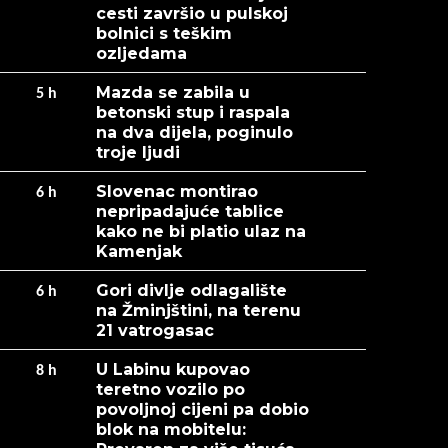
cesti završio u pulskoj
bolnici s teškim
ozljedama
Mazda se zabila u
5
h
betonski stup i raspala
na dva dijela, poginulo
troje ljudi
Slovenac montirao
6
h
nepripadajuće tablice
kako ne bi platio ulaz na
Kamenjak
Gori divlje odlagalište
6
h
na Žminjštini, na terenu
21 vatrogasac
U Labinu kupovao
8
h
teretno vozilo po
povoljnoj cijeni pa dobio
blok na mobitelu: