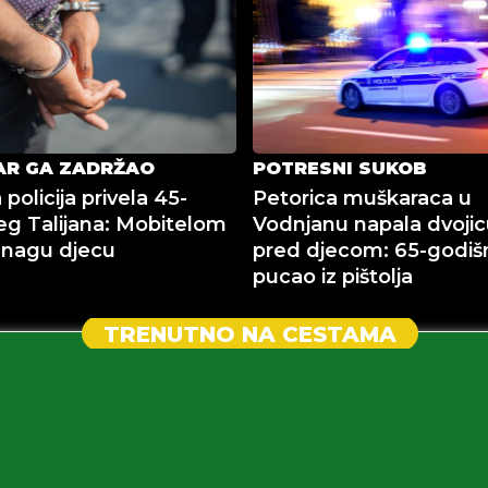
AR GA ZADRŽAO
POTRESNI SUKOB
 policija privela 45-
Petorica muškaraca u
eg Talijana: Mobitelom
Vodnjanu napala dvojicu
 nagu djecu
pred djecom: 65-godiš
pucao iz pištolja
TRENUTNO NA CESTAMA