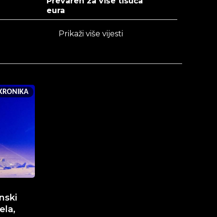
Prevaren za više tisuća
eura
Prikaži više vijesti
KRONIKA
nski
ela,