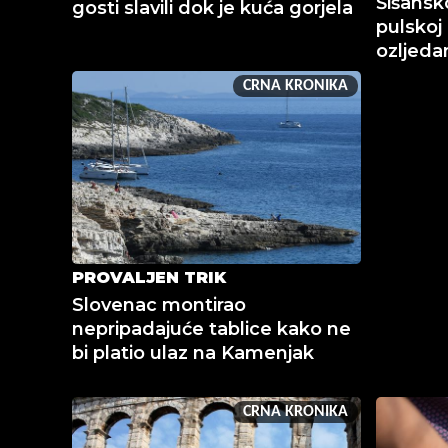
Šišansko
gosti slavili dok je kuća gorjela
pulskoj 
ozljed
CRNA KRONIKA
PROVALJEN TRIK
Slovenac montirao
nepripadajuće tablice kako ne
bi platio ulaz na Kamenjak
CRNA KRONIKA