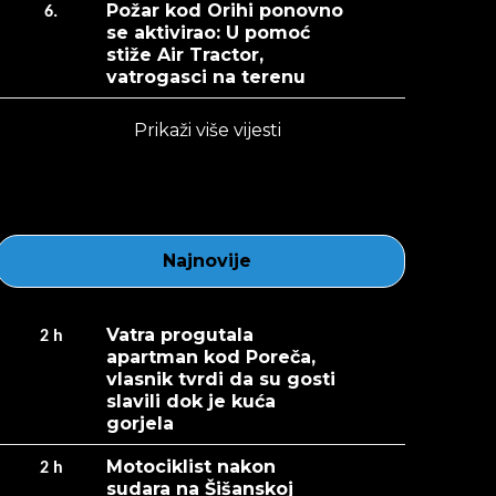
Požar kod Orihi ponovno
6.
se aktivirao: U pomoć
stiže Air Tractor,
vatrogasci na terenu
Prikaži više vijesti
Najnovije
Vatra progutala
2
h
apartman kod Poreča,
vlasnik tvrdi da su gosti
slavili dok je kuća
gorjela
Motociklist nakon
2
h
sudara na Šišanskoj