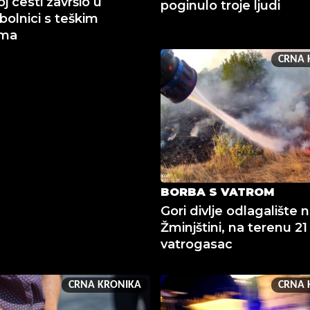
j cesti završio u
poginulo troje ljudi
bolnici s teškim
ama
CRNA 
BORBA S VATROM
Gori divlje odlagalište 
Žminjštini, na terenu 21
vatrogasac
CRNA KRONIKA
CRNA 