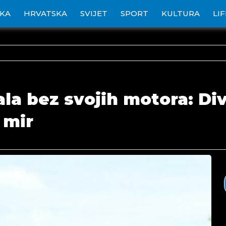
IKA
HRVATSKA
SVIJET
SPORT
KULTURA
LI
ala bez svojih motora: D
 mir