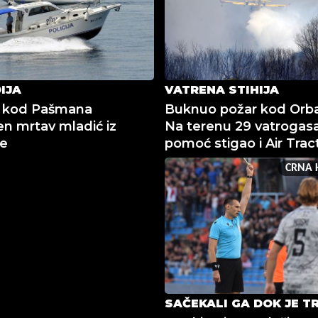
IJA
VATRENA STIHIJA
 kod Pašmana
Buknuo požar kod Orba
n mrtav mladić iz
Na terenu 29 vatrogasa
je
pomoć stigao i Air Trac
CRNA 
SAČEKALI GA DOK JE T