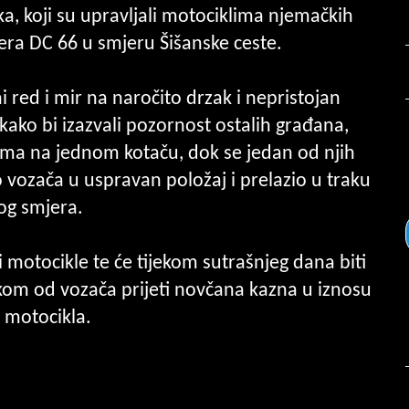
ka, koji su upravljali motociklima njemačkih
era DC 66 u smjeru Šišanske ceste.
 red i mir na naročito drzak i nepristojan
kako bi izazvali pozornost ostalih građana,
lima na jednom kotaču, dok se jedan od njih
vozača u uspravan položaj i prelazio u traku
og smjera.
i motocikle te će tijekom sutrašnjeg dana biti
akom od vozača prijeti novčana kazna u iznosu
 motocikla.