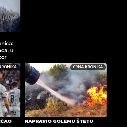
nića:
ca, u
tor
KRONIKA
CRNA KRONIKA
RČAO
NAPRAVIO GOLEMU ŠTETU