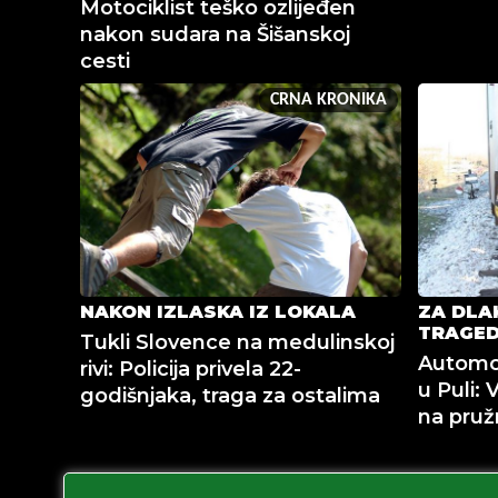
Motociklist teško ozlijeđen
nakon sudara na Šišanskoj
cesti
CRNA KRONIKA
NAKON IZLASKA IZ LOKALA
ZA DLA
TRAGED
Tukli Slovence na medulinskoj
Automob
rivi: Policija privela 22-
u Puli: 
godišnjaka, traga za ostalima
na pruž