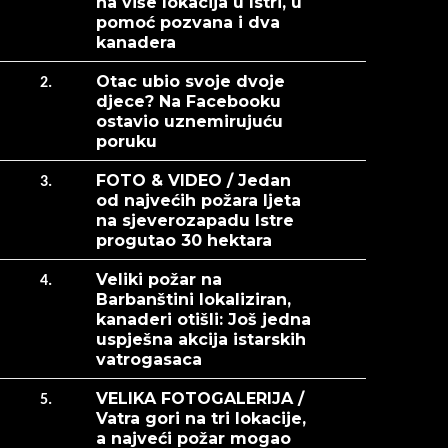
na više lokacija u Istri, u
pomoć pozvana i dva
kanadera
Otac ubio svoje dvoje
2.
djece? Na Facebooku
ostavio uznemirujuću
poruku
FOTO & VIDEO / Jedan
3.
od najvećih požara ljeta
na sjeverozapadu Istre
progutao 30 hektara
Veliki požar na
4.
Barbanštini lokaliziran,
kanaderi otišli: Još jedna
uspješna akcija istarskih
vatrogasaca
VELIKA FOTOGALERIJA /
5.
Vatra gori na tri lokacije,
a najveći požar mogao