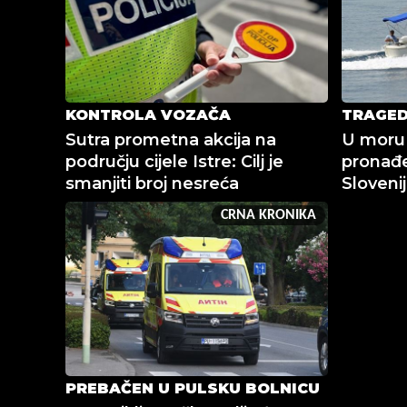
KONTROLA VOZAČA
TRAGED
Sutra prometna akcija na
U moru
području cijele Istre: Cilj je
pronađe
smanjiti broj nesreća
Sloveni
CRNA KRONIKA
PREBAČEN U PULSKU BOLNICU