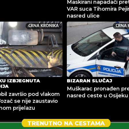
Maskirani napadači pret
VAR suca Tihomira Peji
nasred ulice
CRNA KRONIKA
CRNA 
KU IZBJEGNUTA
BIZARAN SLUČAJ
IJA
Muškarac pronađen pr
il završio pod vlakom
nasred ceste u Osijeku
Vozač se nije zaustavio
nom prijelazu
TRENUTNO NA CESTAMA