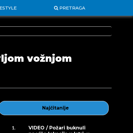
FESTYLE
PRETRAGA
ivljom vožnjom
Najčitanije
VIDEO / Požari buknuli
1.