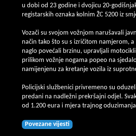
u dobi od 23 godine i dvojicu 20-godišnja
registarskih oznaka kolnim ŽC 5200 iz smj
Vozači su svojom vožnjom narušavali javni
način tako što su s izričitom namjerom, a 
naglo povećali brzinu, upravljali motocik
prilikom vožnje nogama popeo na sjedalo 
namijenjenu za kretanje vozila iz suprotn
Policijski službenici privremeno su oduzel
predani na nadležni prekršajni odjel. Sv
od 1.200 eura i mjera trajnog oduzimanja
Povezane vijesti