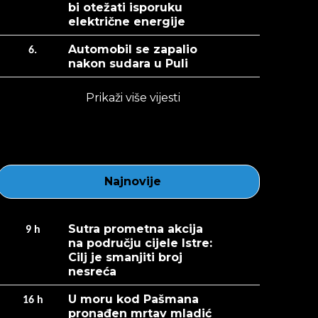
bi otežati isporuku
električne energije
Automobil se zapalio
6.
nakon sudara u Puli
Prikaži više vijesti
Najnovije
Sutra prometna akcija
9
h
na području cijele Istre:
Cilj je smanjiti broj
nesreća
U moru kod Pašmana
16
h
pronađen mrtav mladić