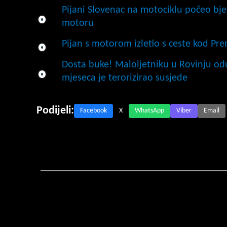
Pijani Slovenac na motociklu počeo bjež
motoru
Pijan s motorom izletio s ceste kod Pr
Dosta buke! Maloljetniku u Rovinju o
mjeseca je terorizirao susjede
Podijeli:
Facebook
X
WhatsApp
Viber
Email