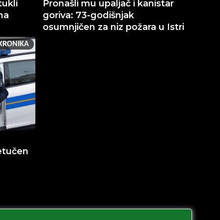
ukli
Pronašli mu upaljač i kanistar
na
goriva: 73-godišnjak
osumnjičen za niz požara u Istri
KRONIKA
etučen