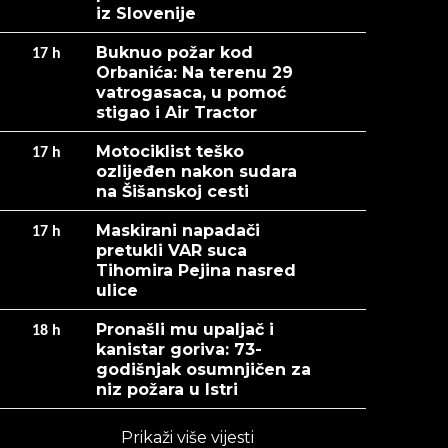
iz Slovenije
Buknuo požar kod
17
h
Orbanića: Na terenu 29
vatrogasaca, u pomoć
stigao i Air Tractor
Motociklist teško
17
h
ozlijeđen nakon sudara
na Šišanskoj cesti
Maskirani napadači
17
h
pretukli VAR suca
Tihomira Pejina nasred
ulice
Pronašli mu upaljač i
18
h
kanistar goriva: 73-
godišnjak osumnjičen za
niz požara u Istri
Prikaži više vijesti