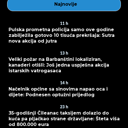
Najnovije
11
h
Pulska prometna policija samo ove godine
zabilježila gotovo 10 tisuća prekršaja: Sutra
nova akcija od jutra
13
h
Veliki požar na Barbanštini lokaliziran,
kanaderi otišli: Još jedna uspješna akcija
istarskih vatrogasaca
14
h
Načelnik općine sa sinovima napao oca i
dijete: Podnesen optužni prijedlog
23
h
35-godišnji Čileanac taksijem dolazio do
kuća pa pljačkao strane državljane: Šteta viša
od 800.000 eura