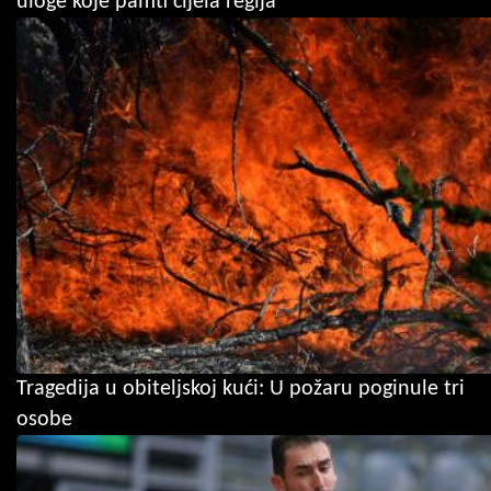
uloge koje pamti cijela regija
Tragedija u obiteljskoj kući: U požaru poginule tri
osobe