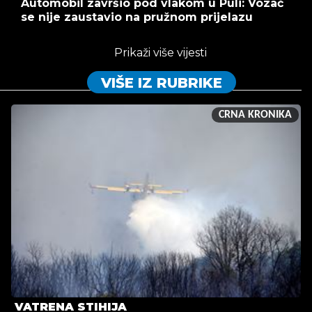
Automobil završio pod vlakom u Puli: Vozač
se nije zaustavio na pružnom prijelazu
Prikaži više vijesti
VIŠE IZ RUBRIKE
CRNA KRONIKA
VATRENA STIHIJA