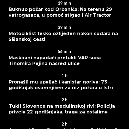
19
min
Buknuo požar kod Orbanića: Na terenu 29
vatrogasaca, u pomoć stigao i Air Tractor
39
min
Motociklist teško ozlijeđen nakon sudara na
Šišanskoj cesti
56
min
Maskirani napadači pretukli VAR suca
Tihomira Pejina nasred ulice
1
h
Pronašli mu upaljač i kanistar goriva: 73-
godišnjak osumnjičen za niz požara u Istri
2
h
Tukli Slovence na medulinskoj rivi: Policija
privela 22-godišnjaka, traga za ostalima
2
h