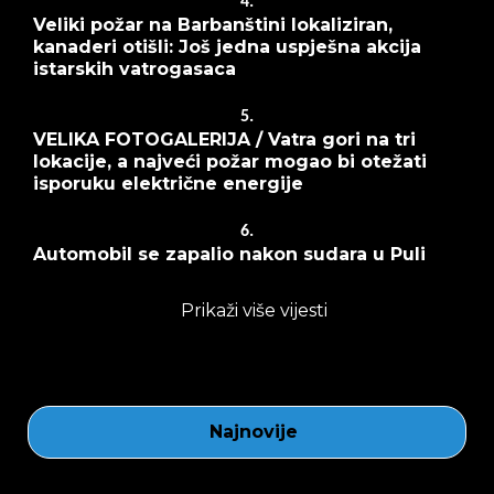
4.
Veliki požar na Barbanštini lokaliziran,
kanaderi otišli: Još jedna uspješna akcija
istarskih vatrogasaca
5.
VELIKA FOTOGALERIJA / Vatra gori na tri
lokacije, a najveći požar mogao bi otežati
isporuku električne energije
6.
Automobil se zapalio nakon sudara u Puli
Prikaži više vijesti
Najnovije