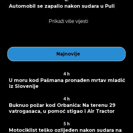
6.
Automobil se zapalio nakon sudara u Puli
Prikaži više vijesti
Najnovije
4
h
U moru kod Pašmana pronađen mrtav mladić
iz Slovenije
4
h
Buknuo požar kod Orbanića: Na terenu 29
vatrogasaca, u pomoć stigao i Air Tractor
5
h
Motociklist teško ozlijeđen nakon sudara na