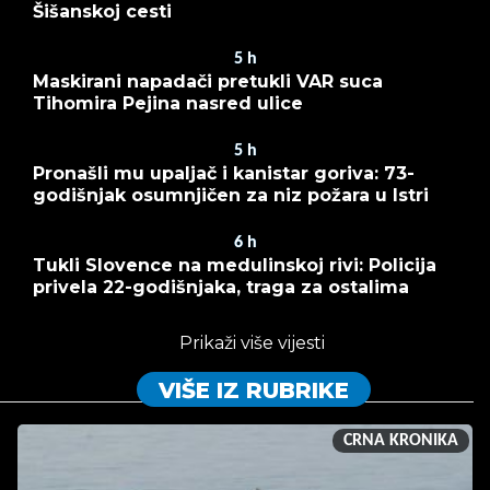
Šišanskoj cesti
5
h
Maskirani napadači pretukli VAR suca
Tihomira Pejina nasred ulice
5
h
Pronašli mu upaljač i kanistar goriva: 73-
godišnjak osumnjičen za niz požara u Istri
6
h
Tukli Slovence na medulinskoj rivi: Policija
privela 22-godišnjaka, traga za ostalima
Prikaži više vijesti
VIŠE IZ RUBRIKE
CRNA KRONIKA