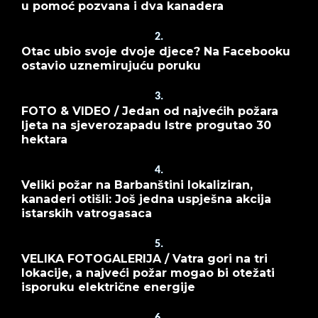
u pomoć pozvana i dva kanadera
2.
Otac ubio svoje dvoje djece? Na Facebooku
ostavio uznemirujuću poruku
3.
FOTO & VIDEO / Jedan od najvećih požara
ljeta na sjeverozapadu Istre progutao 30
hektara
4.
Veliki požar na Barbanštini lokaliziran,
kanaderi otišli: Još jedna uspješna akcija
istarskih vatrogasaca
5.
VELIKA FOTOGALERIJA / Vatra gori na tri
lokacije, a najveći požar mogao bi otežati
isporuku električne energije