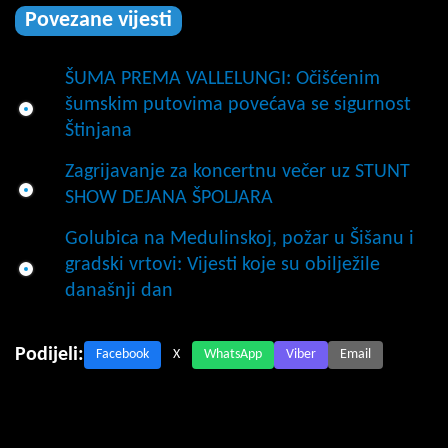
Povezane vijesti
ŠUMA PREMA VALLELUNGI: Očišćenim
šumskim putovima povećava se sigurnost
Štinjana
Zagrijavanje za koncertnu večer uz STUNT
SHOW DEJANA ŠPOLJARA
Golubica na Medulinskoj, požar u Šišanu i
gradski vrtovi: Vijesti koje su obilježile
današnji dan
Podijeli:
Facebook
X
WhatsApp
Viber
Email