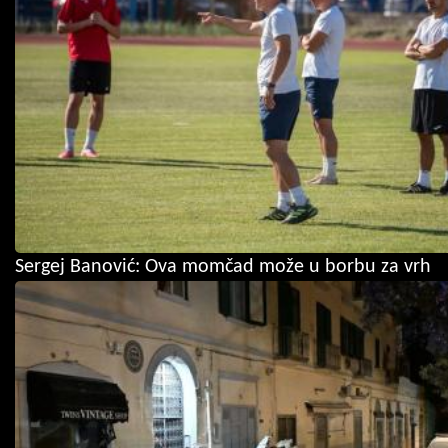
Sergej Banović: Ova momčad može u borbu za vrh