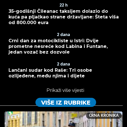
22
h
35-godišnji Čileanac taksijem dolazio do
kuća pa pljačkao strane državljane: Šteta viša
od 800.000 eura
2
dana
Crni dan za motocikliste u Istri: Dvije
prometne nesreće kod Labina i Funtane,
jedan vozač bez dozvole
2
dana
Lančani sudar kod Raše: Tri osobe
ozlijeđene, među njima i dijete
Prikaži više vijesti
VIŠE IZ RUBRIKE
CRNA KRONIKA