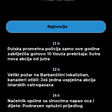
Najnovije
11
h
Pulska prometna policija samo ove godine
zabilježila gotovo 10 tisuća prekršaja: Sutra
nova akcija od jutra
12
h
Veliki požar na Barbanštini lokaliziran,
kanaderi otišli: Još jedna uspješna akcija
istarskih vatrogasaca
14
h
Načelnik općine sa sinovima napao oca i
dijete: Podnesen optužni prijedlog