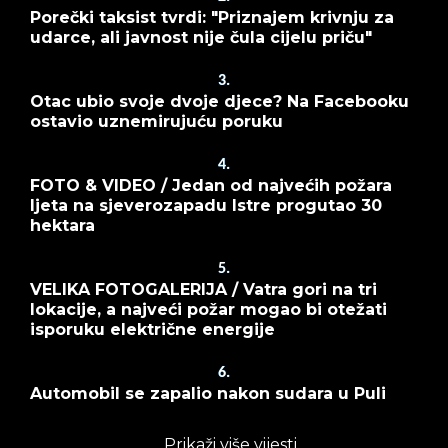
Porečki taksist tvrdi: "Priznajem krivnju za
udarce, ali javnost nije čula cijelu priču"
3.
Otac ubio svoje dvoje djece? Na Facebooku
ostavio uznemirujuću poruku
4.
FOTO & VIDEO / Jedan od najvećih požara
ljeta na sjeverozapadu Istre progutao 30
hektara
5.
VELIKA FOTOGALERIJA / Vatra gori na tri
lokacije, a najveći požar mogao bi otežati
isporuku električne energije
6.
Automobil se zapalio nakon sudara u Puli
Prikaži više vijesti