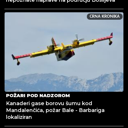
nepoznate naprave na području Bosiljeva
CRNA KRONIKA
POŽARI POD NADZOROM
Kanaderi gase borovu šumu kod
Mandalenčića, požar Bale - Barbariga
lokaliziran