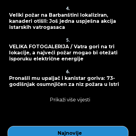
4.
Veliki požar na Barbanštini lokaliziran,
kanaderi otišli: Još jedna uspješna akcija
istarskih vatrogasaca
5.
VELIKA FOTOGALERIJA / Vatra gori na tri
lokacije, a najveći požar mogao bi otežati
isporuku električne energije
6.
Pronašli mu upaljač i kanistar goriva: 73-
godišnjak osumnjičen za niz požara u Istri
Prikaži više vijesti
Najnovije