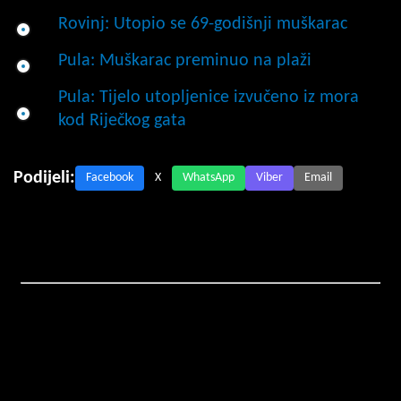
Rovinj: Utopio se 69-godišnji muškarac
Pula: Muškarac preminuo na plaži
Pula: Tijelo utopljenice izvučeno iz mora
kod Riječkog gata
Podijeli:
Facebook
X
WhatsApp
Viber
Email