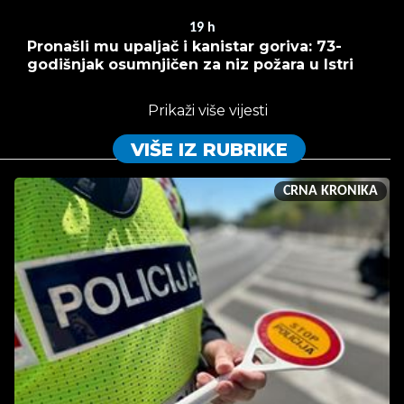
19
h
Pronašli mu upaljač i kanistar goriva: 73-
godišnjak osumnjičen za niz požara u Istri
Prikaži više vijesti
VIŠE IZ RUBRIKE
CRNA KRONIKA