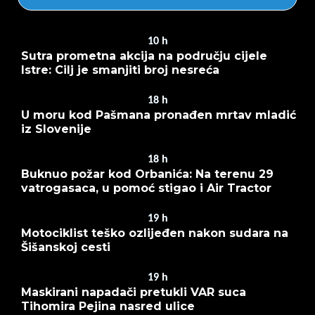
10
h
Sutra prometna akcija na području cijele
Istre: Cilj je smanjiti broj nesreća
18
h
U moru kod Pašmana pronađen mrtav mladić
iz Slovenije
18
h
Buknuo požar kod Orbanića: Na terenu 29
vatrogasaca, u pomoć stigao i Air Tractor
19
h
Motociklist teško ozlijeđen nakon sudara na
Šišanskoj cesti
19
h
Maskirani napadači pretukli VAR suca
Tihomira Pejina nasred ulice