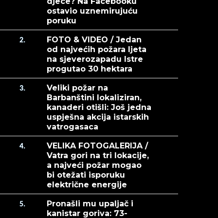
djece? Na Facebooku
ostavio uznemirujuću
poruku
FOTO & VIDEO / Jedan
2.
od najvećih požara ljeta
na sjeverozapadu Istre
progutao 30 hektara
Veliki požar na
3.
Barbanštini lokaliziran,
kanaderi otišli: Još jedna
uspješna akcija istarskih
vatrogasaca
VELIKA FOTOGALERIJA /
4.
Vatra gori na tri lokacije,
a najveći požar mogao
bi otežati isporuku
električne energije
Pronašli mu upaljač i
5.
kanistar goriva: 73-