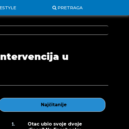
FESTYLE
PRETRAGA
intervencija u
Najčitanije
Otac ubio svoje dvoje
1.