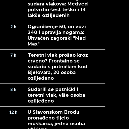
sudara vlakova: Medved
potvrdio šest teško i 13
lakše ozlijeđenih
Ograničenje 50, on vozi
2
h
240 i upravlja nogama:
Uhvaćen zagorski "Mad
Max"
Teretni vlak prošao kroz
7
h
crveno? Frontalno se
sudario s putničkim kod
Bjelovara, 20 osoba
ozlijeđeno
Sudarili se putnički i
8
h
teretni vlak, više osoba
ozlijeđeno
U Slavonskom Brodu
12
h
pronađeno tijelo
muškarca, jedna osoba