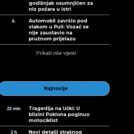
godišnjak osumnjičen za
niz požara u Istri
Automobil završio pod
6.
vlakom u Puli: Vozač se
nije zaustavio na
pružnom prijelazu
Prikaži više vijesti
Najnovije
Tragedija na Učki: U
22
min
blizini Poklona poginuo
motociklist
Novi detalji strašnog
2
h