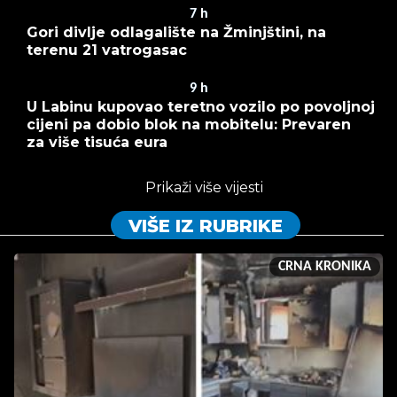
7
h
Gori divlje odlagalište na Žminjštini, na
terenu 21 vatrogasac
9
h
U Labinu kupovao teretno vozilo po povoljnoj
cijeni pa dobio blok na mobitelu: Prevaren
za više tisuća eura
Prikaži više vijesti
VIŠE IZ RUBRIKE
CRNA KRONIKA