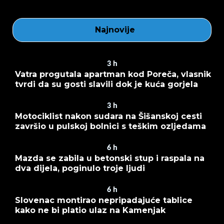
Najnovije
3
h
Vatra progutala apartman kod Poreča, vlasnik
tvrdi da su gosti slavili dok je kuća gorjela
3
h
Motociklist nakon sudara na Šišanskoj cesti
završio u pulskoj bolnici s teškim ozljedama
6
h
Mazda se zabila u betonski stup i raspala na
dva dijela, poginulo troje ljudi
6
h
Slovenac montirao nepripadajuće tablice
kako ne bi platio ulaz na Kamenjak