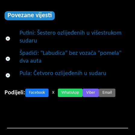
Povezane vijesti
Putini: Šestero ozlijeđenih u višestrukom
sudaru
Špadići: "Labudica" bez vozača "pomela"
dva auta
Pula: Četvoro ozlijeđenih u sudaru
Podijeli:
Facebook
X
WhatsApp
Viber
Email