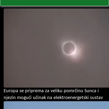
Europa se priprema za veliku pomrčinu Sunca i
njezin mogući učinak na elektroenergetski sustav