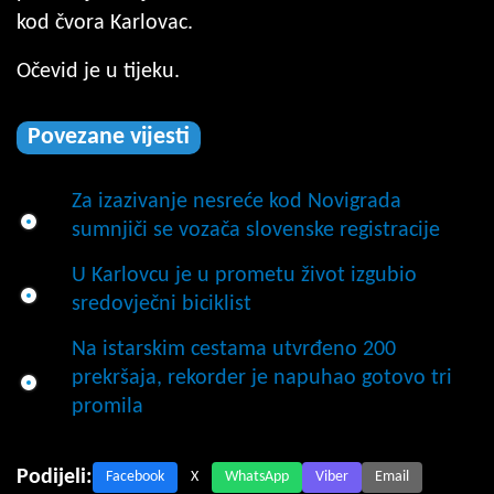
kod čvora Karlovac.
Očevid je u tijeku.
Povezane vijesti
Za izazivanje nesreće kod Novigrada
sumnjiči se vozača slovenske registracije
U Karlovcu je u prometu život izgubio
sredovječni biciklist
Na istarskim cestama utvrđeno 200
prekršaja, rekorder je napuhao gotovo tri
promila
Podijeli:
Facebook
X
WhatsApp
Viber
Email