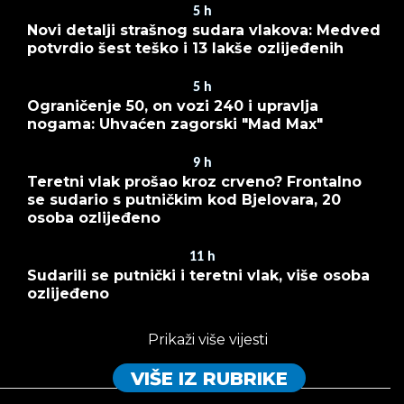
5
h
Novi detalji strašnog sudara vlakova: Medved
potvrdio šest teško i 13 lakše ozlijeđenih
5
h
Ograničenje 50, on vozi 240 i upravlja
nogama: Uhvaćen zagorski "Mad Max"
9
h
Teretni vlak prošao kroz crveno? Frontalno
se sudario s putničkim kod Bjelovara, 20
osoba ozlijeđeno
11
h
Sudarili se putnički i teretni vlak, više osoba
ozlijeđeno
Prikaži više vijesti
VIŠE IZ RUBRIKE