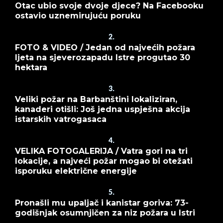
Otac ubio svoje dvoje djece? Na Facebooku
ostavio uznemirujuću poruku
2.
FOTO & VIDEO / Jedan od najvećih požara
ljeta na sjeverozapadu Istre progutao 30
hektara
3.
Veliki požar na Barbanštini lokaliziran,
kanaderi otišli: Još jedna uspješna akcija
istarskih vatrogasaca
4.
VELIKA FOTOGALERIJA / Vatra gori na tri
lokacije, a najveći požar mogao bi otežati
isporuku električne energije
5.
Pronašli mu upaljač i kanistar goriva: 73-
godišnjak osumnjičen za niz požara u Istri