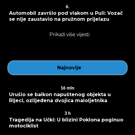
6.
Automobil završio pod vlakom u Puli: Vozač
se nije zaustavio na pružnom prijelazu
Prikaži više vijesti
Najnovije
16
min
Urušio se balkon napuštenog objekta u
Rijeci, ozlijeđena dvojica maloljetnika
3
h
Tragedija na Učki: U blizini Poklona poginuo
motociklist