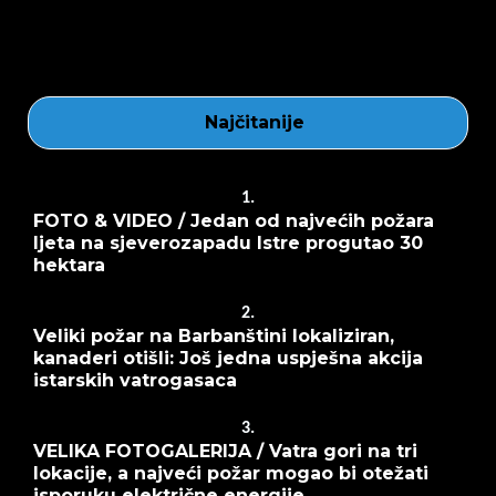
Najčitanije
1.
FOTO & VIDEO / Jedan od najvećih požara
ljeta na sjeverozapadu Istre progutao 30
hektara
2.
Veliki požar na Barbanštini lokaliziran,
kanaderi otišli: Još jedna uspješna akcija
istarskih vatrogasaca
3.
VELIKA FOTOGALERIJA / Vatra gori na tri
lokacije, a najveći požar mogao bi otežati
isporuku električne energije