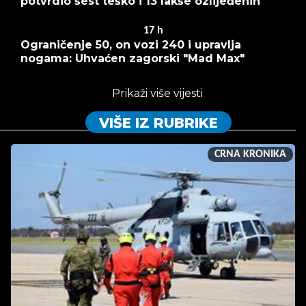
potvrdio šest teško i 13 lakše ozlijeđenih
17
h
Ograničenje 50, on vozi 240 i upravlja
nogama: Uhvaćen zagorski "Mad Max"
Prikaži više vijesti
VIŠE IZ RUBRIKE
CRNA KRONIKA