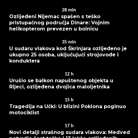
28
min
Ozlijeđeni Nijemac spašen s teško
pristupačnog područja Dinare: Vojnim
helikopterom prevezen u bolnicu
35
min
U sudaru vlakova kod Škrinjara ozlijeđeno je
ukupno 25 osoba, uključujući strojovođe i
konduktera
12
h
Urušio se balkon napuštenog objekta u
Rijeci, ozlijeđena dvojica maloljetnika
15
h
Tragedija na Učki: U blizini Poklona poginuo
motociklist
17
h
Novi detalji strašnog sudara vlakova: Medved