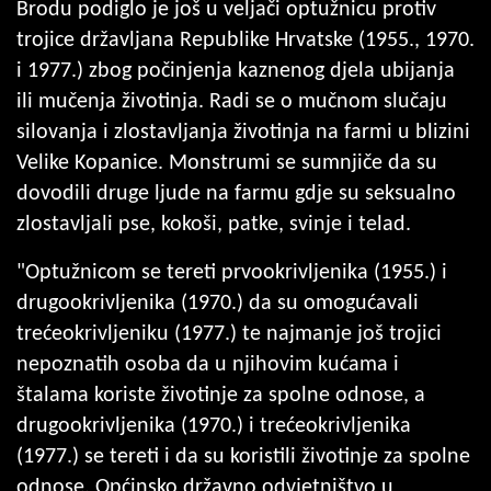
Brodu podiglo je još u veljači optužnicu protiv
trojice državljana Republike Hrvatske (1955., 1970.
i 1977.) zbog počinjenja kaznenog djela ubijanja
ili mučenja životinja. Radi se o mučnom slučaju
silovanja i zlostavljanja životinja na farmi u blizini
Velike Kopanice. Monstrumi se sumnjiče da su
dovodili druge ljude na farmu gdje su seksualno
zlostavljali pse, kokoši, patke, svinje i telad.
"Optužnicom se tereti prvookrivljenika (1955.) i
drugookrivljenika (1970.) da su omogućavali
trećeokrivljeniku (1977.) te najmanje još trojici
nepoznatih osoba da u njihovim kućama i
štalama koriste životinje za spolne odnose, a
drugookrivljenika (1970.) i trećeokrivljenika
(1977.) se tereti i da su koristili životinje za spolne
odnose. Općinsko državno odvjetništvo u