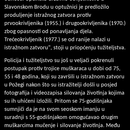
Slavonskom Brodu u optužnici je predložilo
produljenje istražnog zatvora protiv
prvookrivljenika (1955.) i drugookrivljenika (1970.)
zbog opasnosti od ponavljanja djela.
Trećeokrivljenik (1977.) se od ranije nalazi u
istražnom zatvoru", stoji u priopćenju tužiteljstva.
Policija i tužiteljstvo su još u veljači pokrenuli
postupak protiv trojice muškaraca u dobi od 75,
55 i 48 godina, koji su završili u istražnom zatvoru
u Požegi nakon što su istražitelji došli u posjed
fotografija i videozapisa silovanja životinja kojima
su ih uhićeni izložili. Pritom se 75-godišnjaka
sumnjiči da je na svom seoskom imanju u
suradnji s 55-godišnjakom omogućavao drugim
muškarcima mučenje i silovanje životinja. Među