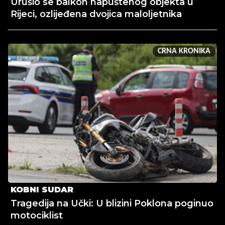
Urušio se balkon napuštenog objekta u
Rijeci, ozlijeđena dvojica maloljetnika
CRNA KRONIKA
KOBNI SUDAR
Tragedija na Učki: U blizini Poklona poginuo
motociklist