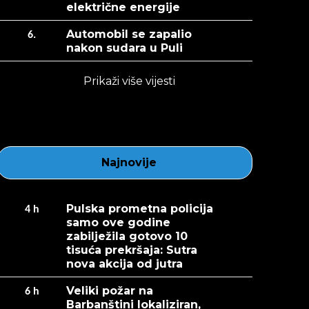
električne energije
Automobil se zapalio
6.
nakon sudara u Puli
Prikaži više vijesti
Najnovije
Pulska prometna policija
4
h
samo ove godine
zabilježila gotovo 10
tisuća prekršaja: Sutra
nova akcija od jutra
Veliki požar na
6
h
Barbanštini lokaliziran,