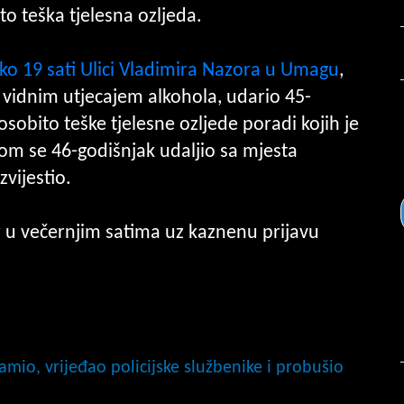
o teška tjelesna ozljeda.
oko 19 sati Ulici Vladimira Nazora u Umagu
,
vidnim utjecajem alkohola, udario 45-
osobito teške tjelesne ozljede poradi kojih je
itom se 46-godišnjak udaljio sa mjesta
vijestio.
er u večernjim satima uz kaznenu prijavu
io, vrijeđao policijske službenike i probušio