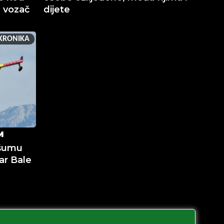
n vozač
dijete
KRONIKA
M
 šumu
ar Bale