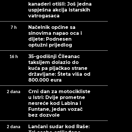
kanaderi otišli: Još jedna
uspješna akcija istarskih
vatrogasaca
Načelnik općine sa
7
h
sinovima napao oca i
dijete: Podnesen
optužni prijedlog
35-godišnji Čileanac
16
h
taksijem dolazio do
kuća pa pljačkao strane
državljane: Šteta viša od
800.000 eura
Crni dan za motocikliste
2
dana
u Istri: Dvije prometne
nesreće kod Labina i
Funtane, jedan vozač
bez dozvole
Lančani sudar kod Raše:
2
dana