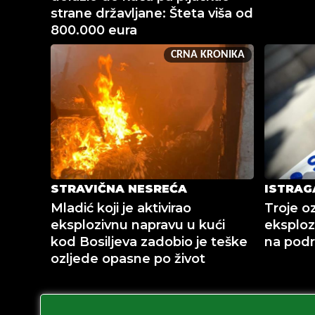
strane državljane: Šteta viša od
800.000 eura
CRNA KRONIKA
STRAVIČNA NESREĆA
ISTRAG
Mladić koji je aktivirao
Troje o
eksplozivnu napravu u kući
eksploz
kod Bosiljeva zadobio je teške
na podr
ozljede opasne po život