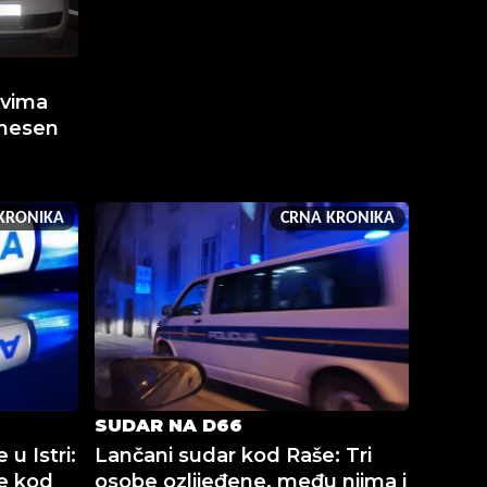
ovima
dnesen
KRONIKA
CRNA KRONIKA
SUDAR NA D66
 u Istri:
Lančani sudar kod Raše: Tri
e kod
osobe ozlijeđene, među njima i