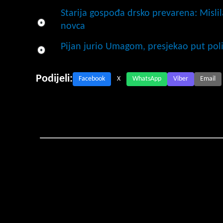
Starija gospođa drsko prevarena: Mislil
novca
Pijan jurio Umagom, presjekao put polic
Podijeli:
Facebook
X
WhatsApp
Viber
Email