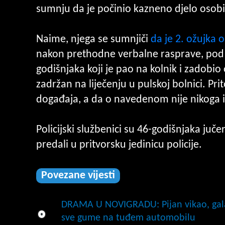
sumnju da je počinio kazneno djelo osobit
Naime, njega se sumnjiči
da je 2. ožujka 
nakon prethodne verbalne rasprave, pod 
godišnjaka koji je pao na kolnik i zadobio 
zadržan na liječenju u pulskoj bolnici. Pr
događaja, a da o navedenom nije nikoga iz
Policijski službenici su 46-godišnjaka juč
predali u pritvorsku jedinicu policije.
Povezane vijesti
DRAMA U NOVIGRADU: Pijan vikao, galam
sve gume na tuđem automobilu