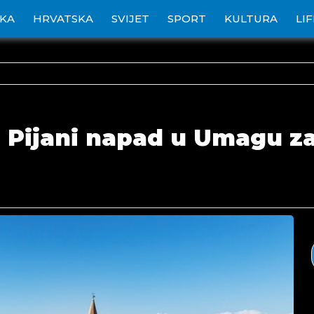
IKA
HRVATSKA
SVIJET
SPORT
KULTURA
LI
 Pijani napad u Umagu z