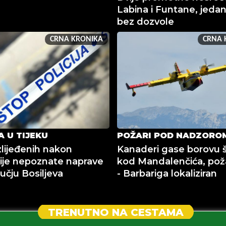
Labina i Funtane, jeda
bez dozvole
CRNA KRONIKA
CRNA 
A U TIJEKU
POŽARI POD NADZORO
zlijeđenih nakon
Kanaderi gase borovu
ije nepoznate naprave
kod Mandalenčića, pož
učju Bosiljeva
- Barbariga lokaliziran
TRENUTNO NA CESTAMA