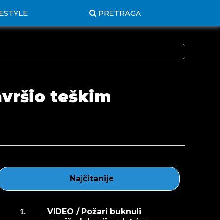
FESTYLE
PRETRAGA
avršio teškim
Najčitanije
VIDEO / Požari buknuli
1.