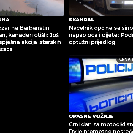
UNA
SKANDAL
ožar na Barbanštini
Načelnik općine sa sin
ran, kanaderi otišli: Još
napao oca i dijete: Po
pješna akcija istarskih
optužni prijedlog
asaca
CRNA 
OPASNE VOŽNJE
Crni dan za motocikliste
Dvije prometne nesreć