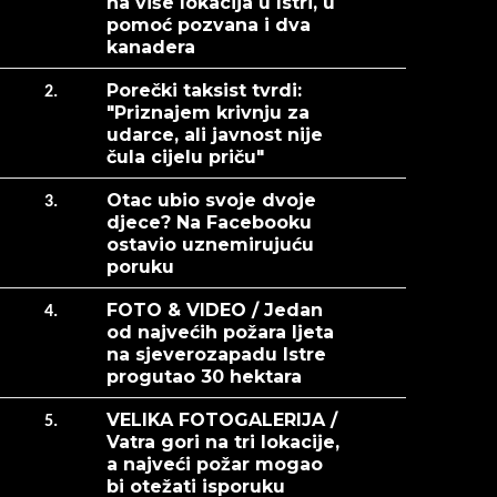
na više lokacija u Istri, u
pomoć pozvana i dva
kanadera
Porečki taksist tvrdi:
2.
"Priznajem krivnju za
udarce, ali javnost nije
čula cijelu priču"
Otac ubio svoje dvoje
3.
djece? Na Facebooku
ostavio uznemirujuću
poruku
FOTO & VIDEO / Jedan
4.
od najvećih požara ljeta
na sjeverozapadu Istre
progutao 30 hektara
VELIKA FOTOGALERIJA /
5.
Vatra gori na tri lokacije,
a najveći požar mogao
bi otežati isporuku