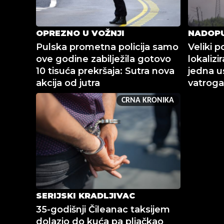
OPREZNO U VOŽNJI
NADOP
Pulska prometna policija samo
Veliki p
ove godine zabilježila gotovo
lokalizi
10 tisuća prekršaja: Sutra nova
jedna us
akcija od jutra
vatrog
CRNA KRONIKA
SERIJSKI KRADLJIVAC
35-godišnji Čileanac taksijem
dolazio do kuća pa pljačkao