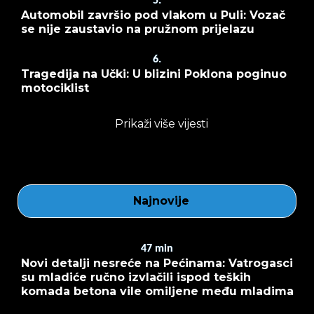
5.
Automobil završio pod vlakom u Puli: Vozač
se nije zaustavio na pružnom prijelazu
6.
Tragedija na Učki: U blizini Poklona poginuo
motociklist
Prikaži više vijesti
Najnovije
47
min
Novi detalji nesreće na Pećinama: Vatrogasci
su mladiće ručno izvlačili ispod teških
komada betona vile omiljene među mladima