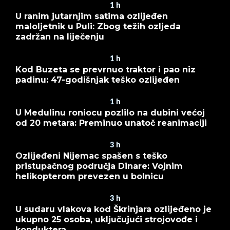
1
h
U ranim jutarnjim satima ozlijeđen
maloljetnik u Puli: Zbog težih ozljeda
zadržan na liječenju
1
h
Kod Buzeta se prevrnuo traktor i pao niz
padinu: 47-godišnjak teško ozlijeđen
1
h
U Medulinu roniocu pozlilo na dubini većoj
od 20 metara: Preminuo unatoč reanimaciji
3
h
Ozlijeđeni Nijemac spašen s teško
pristupačnog područja Dinare: Vojnim
helikopterom prevezen u bolnicu
3
h
U sudaru vlakova kod Škrinjara ozlijeđeno je
ukupno 25 osoba, uključujući strojovođe i
konduktera