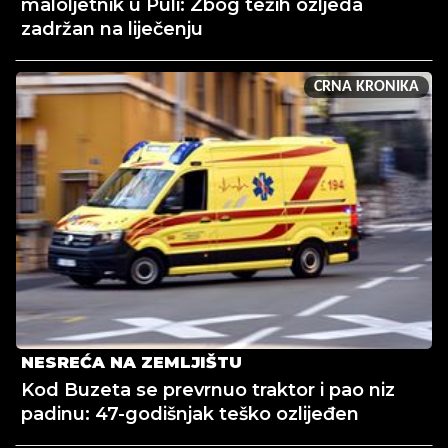
maloljetnik u Puli: Zbog težih ozljeda
zadržan na liječenju
CRNA KRONIKA
NESREĆA NA ZEMLJIŠTU
Kod Buzeta se prevrnuo traktor i pao niz
padinu: 47-godišnjak teško ozlijeđen