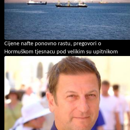
Cijene nafte ponovno rastu, pregovori o
Hormuškom tjesnacu pod velikim su upitnikom