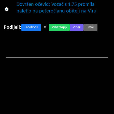
Dovršen očevid: Vozač s 1.75 promila
naletio na peteročlanu obitelj na Viru
Podijeli:
Facebook
X
WhatsApp
Viber
Email