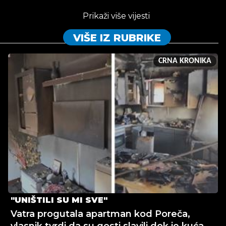
Prikaži više vijesti
VIŠE IZ RUBRIKE
CRNA KRONIKA
"UNIŠTILI SU MI SVE"
Vatra progutala apartman kod Poreča,