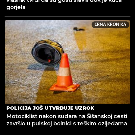
vlasnik tvrdi da su gosti slavili dok je kuća
gorjela
CRNA KRONIKA
POLICIJA JOŠ UTVRĐUJE UZROK
Motociklist nakon sudara na Šišanskoj cesti
završio u pulskoj bolnici s teškim ozljedama