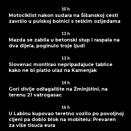
10
h
Motociklist nakon sudara na Šišanskoj cesti
završio u pulskoj bolnici s teškim ozljedama
13
h
Mazda se zabila u betonski stup i raspala na
dva dijela, poginulo troje ljudi
13
h
Slovenac montirao nepripadajuće tablice
kako ne bi platio ulaz na Kamenjak
14
h
Gori divlje odlagalište na Žminjštini, na
terenu 21 vatrogasac
16
h
U Labinu kupovao teretno vozilo po povoljnoj
cijeni pa dobio blok na mobitelu: Prevaren
za više tisuća eura