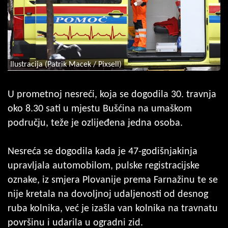
Ilustracija (Patrik Macek / Pixsell)
U prometnoj nesreći, koja se dogodila 30. travnja
oko 8.30 sati u mjestu Bušćina na umaškom
području, teže je ozlijeđena jedna osoba.
Nesreća se dogodila kada je 47-godišnjakinja
upravljala automobilom, pulske registracijske
oznake, iz smjera Plovanije prema Farnažinu te se
nije kretala na dovoljnoj udaljenosti od desnog
ruba kolnika, već je izašla van kolnika na travnatu
površinu i udarila u ogradni zid.