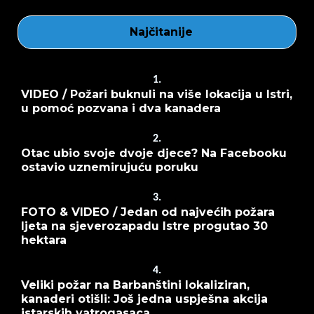
Najčitanije
1.
VIDEO / Požari buknuli na više lokacija u Istri,
u pomoć pozvana i dva kanadera
2.
Otac ubio svoje dvoje djece? Na Facebooku
ostavio uznemirujuću poruku
3.
FOTO & VIDEO / Jedan od najvećih požara
ljeta na sjeverozapadu Istre progutao 30
hektara
4.
Veliki požar na Barbanštini lokaliziran,
kanaderi otišli: Još jedna uspješna akcija
istarskih vatrogasaca