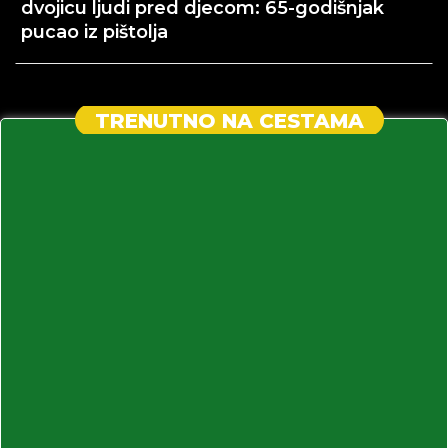
dvojicu ljudi pred djecom: 65-godišnjak
pucao iz pištolja
TRENUTNO NA CESTAMA