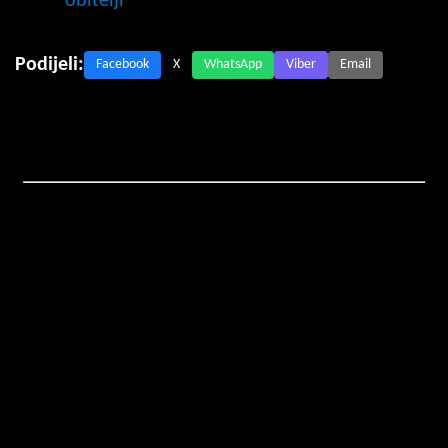
obitelji
Podijeli:
Facebook
X
WhatsApp
Viber
Email