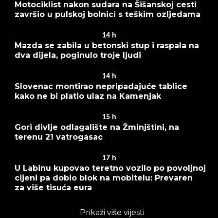
Motociklist nakon sudara na Šišanskoj cesti
završio u pulskoj bolnici s teškim ozljedama
14
h
Mazda se zabila u betonski stup i raspala na
dva dijela, poginulo troje ljudi
14
h
Slovenac montirao nepripadajuće tablice
kako ne bi platio ulaz na Kamenjak
15
h
Gori divlje odlagalište na Žminjštini, na
terenu 21 vatrogasac
17
h
U Labinu kupovao teretno vozilo po povoljnoj
cijeni pa dobio blok na mobitelu: Prevaren
za više tisuća eura
Prikaži više vijesti