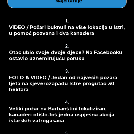
Najčitanije
1.
VIDEO / Požari buknuli na više lokacija u Istri,
u pomoć pozvana i dva kanadera
2.
Otac ubio svoje dvoje djece? Na Facebooku
ostavio uznemirujuću poruku
3.
FOTO & VIDEO / Jedan od najvećih požara
ljeta na sjeverozapadu Istre progutao 30
hektara
4.
Veliki požar na Barbanštini lokaliziran,
kanaderi otišli: Još jedna uspješna akcija
istarskih vatrogasaca
5.