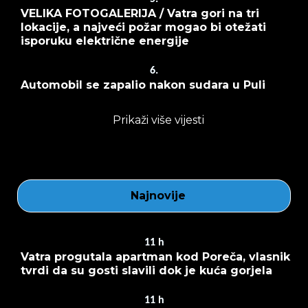
VELIKA FOTOGALERIJA / Vatra gori na tri
lokacije, a najveći požar mogao bi otežati
isporuku električne energije
6.
Automobil se zapalio nakon sudara u Puli
Prikaži više vijesti
Najnovije
11
h
Vatra progutala apartman kod Poreča, vlasnik
tvrdi da su gosti slavili dok je kuća gorjela
11
h