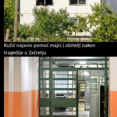
Ružić najavio pomoć majci i obitelji nakon
tragedije u Začretju