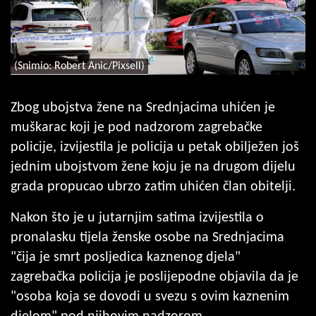
(Snimio: Robert Anic/Pixsell)
Zbog ubojstva žene na Srednjacima uhićen je
muškarac koji je pod nadzorom zagrebačke
policije, izvijestila je policija u petak obilježen još
jednim ubojstvom žene koju je na drugom dijelu
grada propucao ubrzo zatim uhićen član obitelji.
Nakon što je u jutarnjim satima izvijestila o
pronalasku tijela ženske osobe na Srednjacima
"čija je smrt posljedica kaznenog djela"
zagrebačka policija je poslijepodne objavila da je
"osoba koja se dovodi u svezu s ovim kaznenim