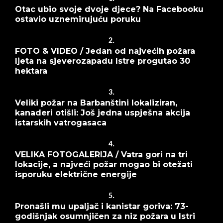
Otac ubio svoje dvoje djece? Na Facebooku
ostavio uznemirujuću poruku
2.
FOTO & VIDEO / Jedan od najvećih požara
ljeta na sjeverozapadu Istre progutao 30
hektara
3.
Veliki požar na Barbanštini lokaliziran,
kanaderi otišli: Još jedna uspješna akcija
istarskih vatrogasaca
4.
VELIKA FOTOGALERIJA / Vatra gori na tri
lokacije, a najveći požar mogao bi otežati
isporuku električne energije
5.
Pronašli mu upaljač i kanistar goriva: 73-
godišnjak osumnjičen za niz požara u Istri