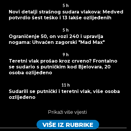
5
h
Novi detalji strašnog sudara vlakova: Medved
potvrdio šest teško i 13 lakše ozlijeđenih
5
h
Ograničenje 50, on vozi 240 i upravlja
nogama: Uhvaćen zagorski "Mad Max"
9
h
Teretni vlak prošao kroz crveno? Frontalno
se sudario s putničkim kod Bjelovara, 20
osoba ozlijeđeno
11
h
Sudarili se putnički i teretni vlak, više osoba
ozlijeđeno
Prikaži više vijesti
VIŠE IZ RUBRIKE