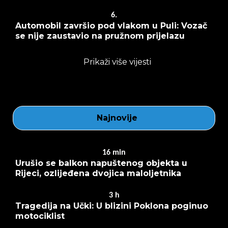
6.
Automobil završio pod vlakom u Puli: Vozač
se nije zaustavio na pružnom prijelazu
Prikaži više vijesti
Najnovije
16
min
Urušio se balkon napuštenog objekta u
Rijeci, ozlijeđena dvojica maloljetnika
3
h
Tragedija na Učki: U blizini Poklona poginuo
motociklist