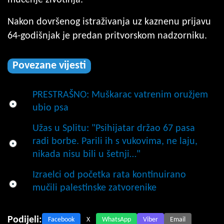
Nakon dovršenog istraživanja uz kaznenu prijavu
64-godišnjak je predan pritvorskom nadzorniku.
Povezane vijesti
PRESTRAŠNO: Muškarac vatrenim oružjem
ubio psa
Užas u Splitu: "Psihijatar držao 67 pasa
radi borbe. Parili ih s vukovima, ne laju,
nikada nisu bili u šetnji…"
Izraelci od početka rata kontinuirano
mučili palestinske zatvorenike
Podijeli:
Facebook
X
WhatsApp
Viber
Email