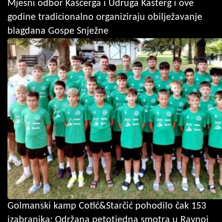
Mjesni odbor Kašćerga i Udruga Kasterg i ove
godine tradicionalno organiziraju obilježavanje
blagdana Gospe Snježne
Golmanski kamp Cotić&Starčić pohodilo čak 153
izabranika: Održana petotjedna smotra u Ravnoj