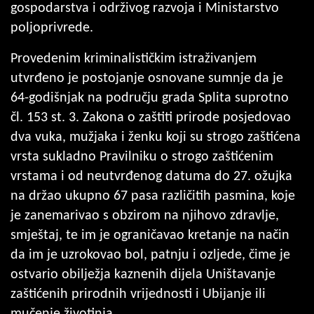
gospodarstva i održivog razvoja i Ministarstvo
poljoprivrede.
Provedenim kriminalističkim istraživanjem
utvrđeno je postojanje osnovane sumnje da je
64-godišnjak na području grada Splita suprotno
čl. 153 st. 3. Zakona o zaštiti prirode posjedovao
dva vuka, mužjaka i ženku koji su strogo zaštićena
vrsta sukladno Pravilniku o strogo zaštićenim
vrstama i od neutvrđenog datuma do 27. ožujka
na držao ukupno 67 pasa različitih pasmina, koje
je zanemarivao s obzirom na njihovo zdravlje,
smještaj, te im je ograničavao kretanje na način
da im je uzrokovao bol, patnju i ozljede, čime je
ostvario obilježja kaznenih dijela Uništavanje
zaštićenih prirodnih vrijednosti i Ubijanje ili
mučenje životinja.