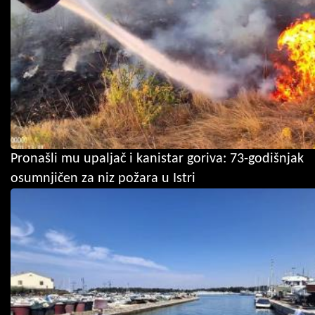
Pronašli mu upaljač i kanistar goriva: 73-godišnjak
osumnjičen za niz požara u Istri