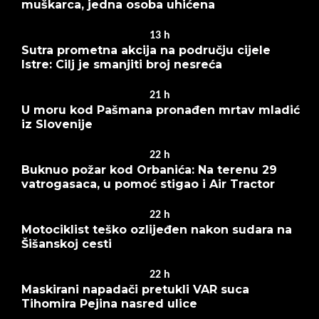
muškarca, jedna osoba uhićena
13
h
Sutra prometna akcija na području cijele
Istre: Cilj je smanjiti broj nesreća
21
h
U moru kod Pašmana pronađen mrtav mladić
iz Slovenije
22
h
Buknuo požar kod Orbanića: Na terenu 29
vatrogasaca, u pomoć stigao i Air Tractor
22
h
Motociklist teško ozlijeđen nakon sudara na
Šišanskoj cesti
22
h
Maskirani napadači pretukli VAR suca
Tihomira Pejina nasred ulice