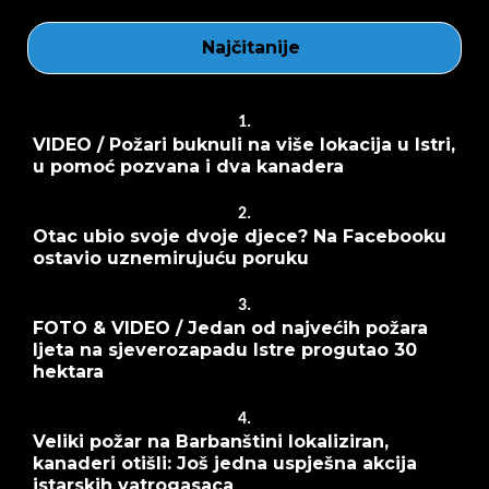
Najčitanije
1.
VIDEO / Požari buknuli na više lokacija u Istri,
u pomoć pozvana i dva kanadera
2.
Otac ubio svoje dvoje djece? Na Facebooku
ostavio uznemirujuću poruku
3.
FOTO & VIDEO / Jedan od najvećih požara
ljeta na sjeverozapadu Istre progutao 30
hektara
4.
Veliki požar na Barbanštini lokaliziran,
kanaderi otišli: Još jedna uspješna akcija
istarskih vatrogasaca