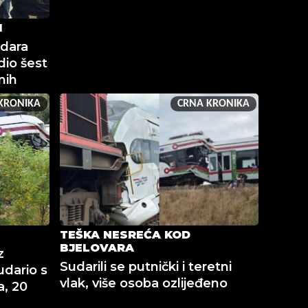
I
udara
io šest
nih
KRONIKA
CRNA KRONIKA
TEŠKA NESREĆA KOD
BJELOVARA
z
Sudarili se putnički i teretni
udario s
vlak, više osoba ozlijeđeno
a, 20