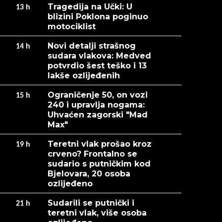
Tragedija na Učki: U
13
h
blizini Poklona poginuo
motociklist
Novi detalji strašnog
14
h
sudara vlakova: Medved
potvrdio šest teško i 13
lakše ozlijeđenih
Ograničenje 50, on vozi
15
h
240 i upravlja nogama:
Uhvaćen zagorski "Mad
Max"
Teretni vlak prošao kroz
19
h
crveno? Frontalno se
sudario s putničkim kod
Bjelovara, 20 osoba
ozlijeđeno
Sudarili se putnički i
21
h
teretni vlak, više osoba