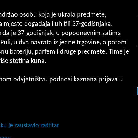
zadržao osobu koja je ukrala predmete,
a mjesto događaja i uhitili 37-godišnjaka.
je da je 37-godišnjak, u popodnevnim satima
u Puli, u dva navrata iz jedne trgovine, a potom
snu bateriju, parfem i druge predmete. Time je
iše stotina kuna.
nom odvjetništvu podnosi kaznena prijava u
sku je zaustavio zaštitar