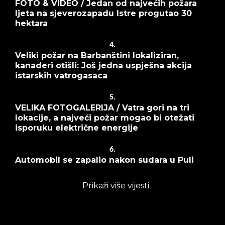
FOTO & VIDEO / Jedan od najvećih požara
ljeta na sjeverozapadu Istre progutao 30
hektara
4.
Veliki požar na Barbanštini lokaliziran,
kanaderi otišli: Još jedna uspješna akcija
istarskih vatrogasaca
5.
VELIKA FOTOGALERIJA / Vatra gori na tri
lokacije, a najveći požar mogao bi otežati
isporuku električne energije
6.
Automobil se zapalio nakon sudara u Puli
Prikaži više vijesti