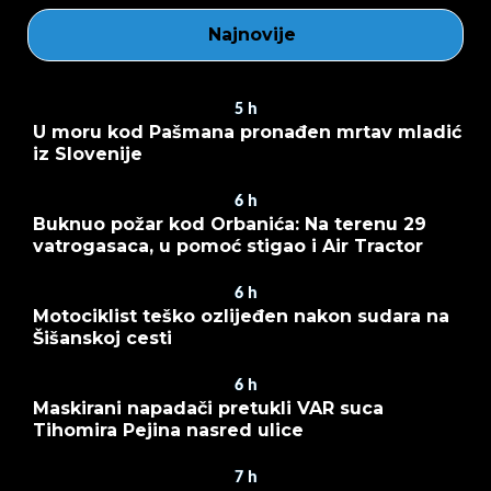
Najnovije
5
h
U moru kod Pašmana pronađen mrtav mladić
iz Slovenije
6
h
Buknuo požar kod Orbanića: Na terenu 29
vatrogasaca, u pomoć stigao i Air Tractor
6
h
Motociklist teško ozlijeđen nakon sudara na
Šišanskoj cesti
6
h
Maskirani napadači pretukli VAR suca
Tihomira Pejina nasred ulice
7
h