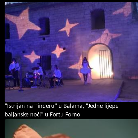
"Istrijan na Tinderu" u Balama, "Jedne lijepe
baljanske noći" u Fortu Forno