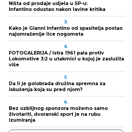
Ništa od prodaje udjela u SP-u:
Infantino odustao nakon lavine kritika
3.
Kako je Gianni Infantino od spasitelja postao
najomraženije lice nogometa
4.
FOTOGALERIJA / Istra 1961 pala protiv
Lokomotive 3:2 u utakmici u kojoj je zaslužila
više
5.
Da li je golobrada družina spremna za
iskušenja koja su pred njom?
6.
Bez ozbiljnog sponzora možemo samo
životariti, dvoranski sport je na rubu
izumiranja