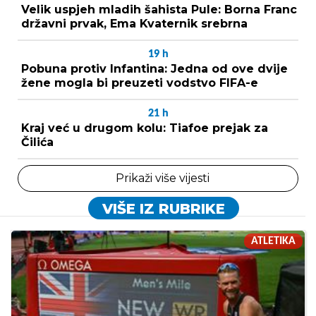
Velik uspjeh mladih šahista Pule: Borna Franc
državni prvak, Ema Kvaternik srebrna
19
h
Pobuna protiv Infantina: Jedna od ove dvije
žene mogla bi preuzeti vodstvo FIFA-e
21
h
Kraj već u drugom kolu: Tiafoe prejak za
Čilića
Prikaži više vijesti
VIŠE IZ RUBRIKE
ATLETIKA