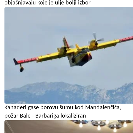
objašnjavaju koje je ulje bolji izbor
Kanaderi gase borovu šumu kod Mandalenčića,
požar Bale - Barbariga lokaliziran