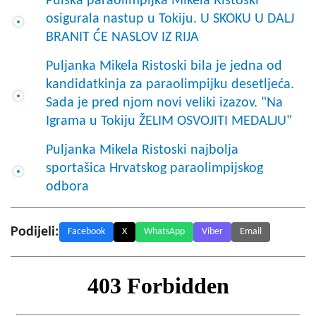
Pulska paraolimpijka Mikela Ristoski
osigurala nastup u Tokiju. U SKOKU U DALJ
BRANIT ĆE NASLOV IZ RIJA
Puljanka Mikela Ristoski bila je jedna od
kandidatkinja za paraolimpijku desetljeća.
Sada je pred njom novi veliki izazov. "Na
Igrama u Tokiju ŽELIM OSVOJITI MEDALJU"
Puljanka Mikela Ristoski najbolja
sportašica Hrvatskog paraolimpijskog
odbora
Podijeli:
Facebook
X
WhatsApp
Viber
Email