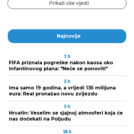
Prikaži više vijesti
Najnovije
1
h
FIFA priznala pogreške nakon kaosa oko
Infantinovog plana: "Neće se ponoviti"
2
h
Ima samo 19 godina, a vrijedi 135 milijuna
eura: Real pronašao novu zvijezdu
5
h
Hrvatin: Veselim se sjajnoj atmosferi koja će
nas dočekati na Poljudu
18
h