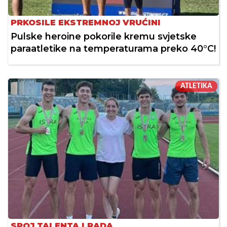
PRKOSILE EKSTREMNOJ VRUĆINI
Pulske heroine pokorile kremu svjetske
paraatletike na temperaturama preko 40°C!
ATLETIKA
SPOJ TALENTA I RADA