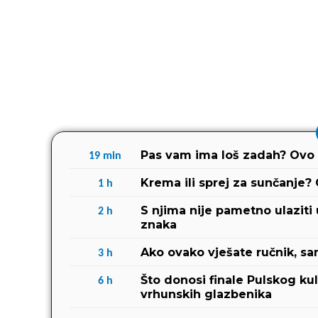
Pas vam ima loš zadah? Ovo
19
min
Krema ili sprej za sunčanje? 
1
h
S njima nije pametno ulaziti
2
h
znaka
Ako ovako vješate ručnik, sa
3
h
Što donosi finale Pulskog kult
6
h
vrhunskih glazbenika