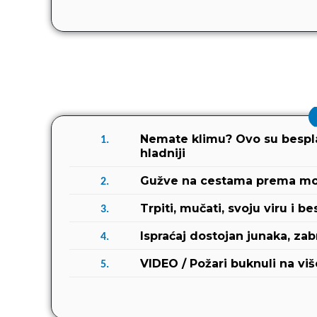
Nemate klimu? Ovo su besplat
1.
hladniji
Gužve na cestama prema moru
2.
Trpiti, mučati, svoju viru i be
3.
Ispraćaj dostojan junaka, z
4.
VIDEO / Požari buknuli na viš
5.