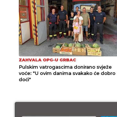
ZAHVALA OPG-U GRBAC
Pulskim vatrogascima donirano svježe
voće: "U ovim danima svakako će dobro
doći"