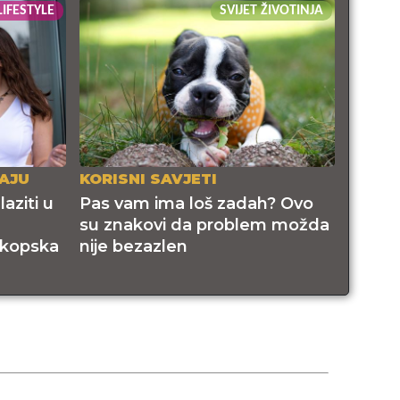
LIFESTYLE
SVIJET ŽIVOTINJA
AJU
KORISNI SAVJETI
aziti u
Pas vam ima loš zadah? Ovo
su znakovi da problem možda
skopska
nije bezazlen