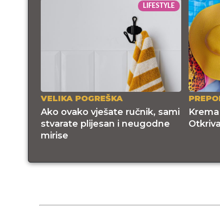
LIFESTYLE
VELIKA POGREŠKA
PREPO
Ako ovako vješate ručnik, sami
Krema i
stvarate plijesan i neugodne
Otkriv
mirise