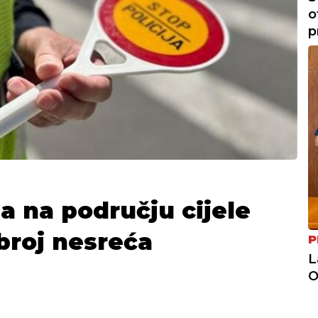
o
p
a na području cijele
i broj nesreća
P
L
O