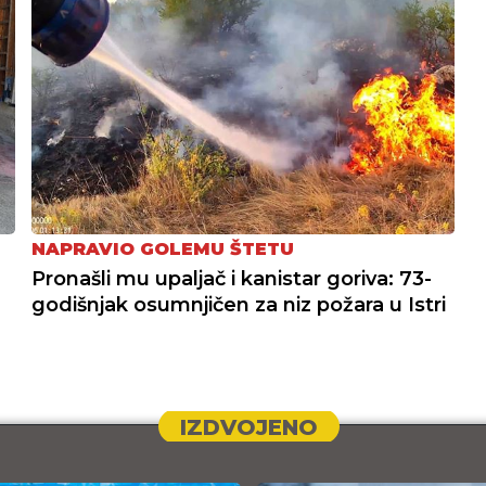
NAPRAVIO GOLEMU ŠTETU
Pronašli mu upaljač i kanistar goriva: 73-
godišnjak osumnjičen za niz požara u Istri
IZDVOJENO