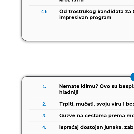
Od trostrukog kandidata za 
4
h
impresivan program
Nemate klimu? Ovo su besplat
1.
hladniji
Trpiti, mučati, svoju viru i be
2.
Gužve na cestama prema moru
3.
Ispraćaj dostojan junaka, z
4.