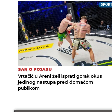
SPOR
SAN O POJASU
Vrtačić u Areni želi isprati gorak okus
jedinog nastupa pred domaćom
publikom