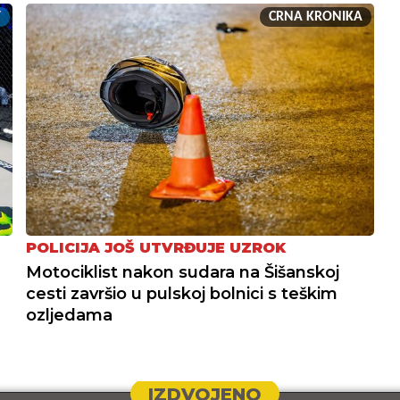
T
CRNA KRONIKA
POLICIJA JOŠ UTVRĐUJE UZROK
Motociklist nakon sudara na Šišanskoj
cesti završio u pulskoj bolnici s teškim
ozljedama
IZDVOJENO