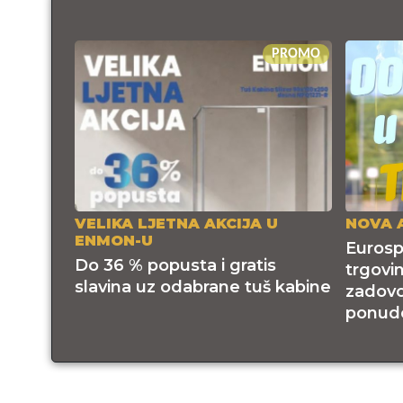
PROMO
VELIKA LJETNA AKCIJA U
NOVA 
ENMON-U
Eurosp
Do 36 % popusta i gratis
trgovi
slavina uz odabrane tuš kabine
zadovol
ponudo