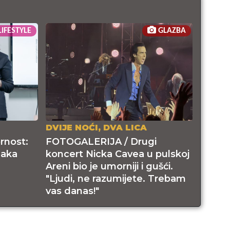
LIFESTYLE
GLAZBA
DVIJE NOĆI, DVA LICA
rnost:
FOTOGALERIJA / Drugi
naka
koncert Nicka Cavea u pulskoj
Areni bio je umorniji i gušći.
"Ljudi, ne razumijete. Trebam
vas danas!"