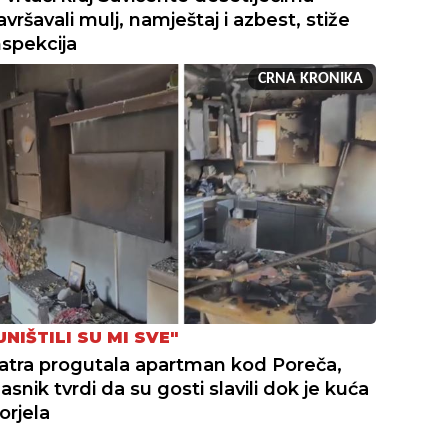
avršavali mulj, namještaj i azbest, stiže
nspekcija
CRNA KRONIKA
UNIŠTILI SU MI SVE"
atra progutala apartman kod Poreča,
lasnik tvrdi da su gosti slavili dok je kuća
orjela