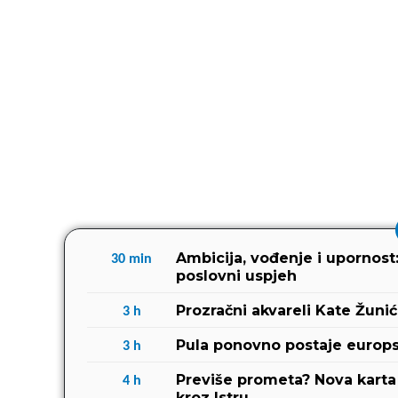
Ambicija, vođenje i upornost
30
min
poslovni uspjeh
Prozračni akvareli Kate Žuni
3
h
Pula ponovno postaje europs
3
h
Previše prometa? Nova karta 
4
h
kroz Istru