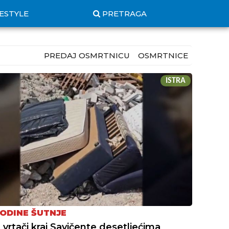
FESTYLE
PRETRAGA
PREDAJ OSMRTNICU
OSMRTNICE
ISTRA
ODINE ŠUTNJE
 vrtači kraj Savičente desetljećima