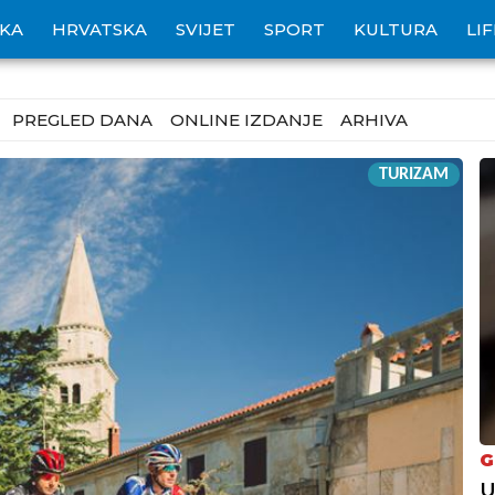
IKA
HRVATSKA
SVIJET
SPORT
KULTURA
LI
PREGLED DANA
ONLINE IZDANJE
ARHIVA
TURIZAM
G
U