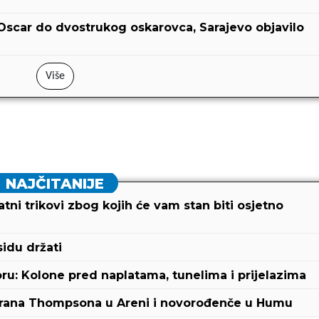
Oscar do dvostrukog oskarovca, Sarajevo objavilo
Više
NAJČITANIJE
ni trikovi zbog kojih će vam stan biti osjetno
sidu držati
: Kolone pred naplatama, tunelima i prijelazima
abrana Thompsona u Areni i novorođenče u Humu