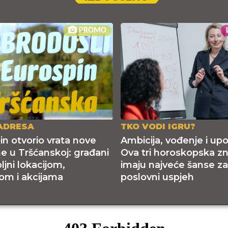
PROMO
ADRESA
TKO VODI IGRU?
in otvorio vrata nove
Ambicija, vođenje i upo
ne u Tršćanskoj: građani
Ova tri horoskopska z
jni lokacijom,
imaju najveće šanse za
m i akcijama
poslovni uspjeh