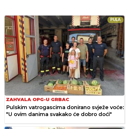
PULA
ZAHVALA OPG-U GRBAC
Pulskim vatrogascima donirano svježe voće:
"U ovim danima svakako će dobro doći"