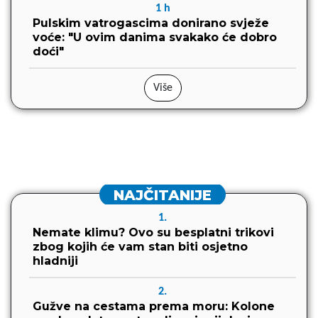
1
h
Pulskim vatrogascima donirano svježe
voće: "U ovim danima svakako će dobro
doći"
Više
NAJČITANIJE
1.
Nemate klimu? Ovo su besplatni trikovi
zbog kojih će vam stan biti osjetno
hladniji
2.
Gužve na cestama prema moru: Kolone