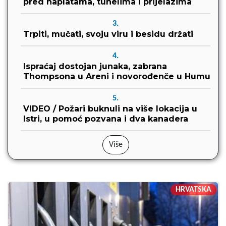
pred naplatama, tunelima i prijelazima
3.
Trpiti, mučati, svoju viru i besidu držati
4.
Ispraćaj dostojan junaka, zabrana
Thompsona u Areni i novorođenče u Humu
5.
VIDEO / Požari buknuli na više lokacija u
Istri, u pomoć pozvana i dva kanadera
Više
HRVATSKA