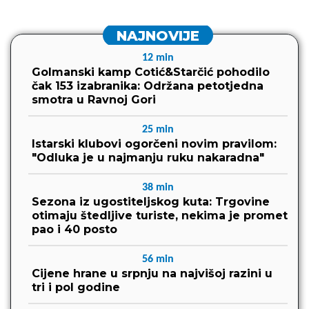
NAJNOVIJE
12
min
Golmanski kamp Cotić&Starčić pohodilo
čak 153 izabranika: Održana petotjedna
smotra u Ravnoj Gori
25
min
Istarski klubovi ogorčeni novim pravilom:
"Odluka je u najmanju ruku nakaradna"
38
min
Sezona iz ugostiteljskog kuta: Trgovine
otimaju štedljive turiste, nekima je promet
pao i 40 posto
56
min
Cijene hrane u srpnju na najvišoj razini u
tri i pol godine